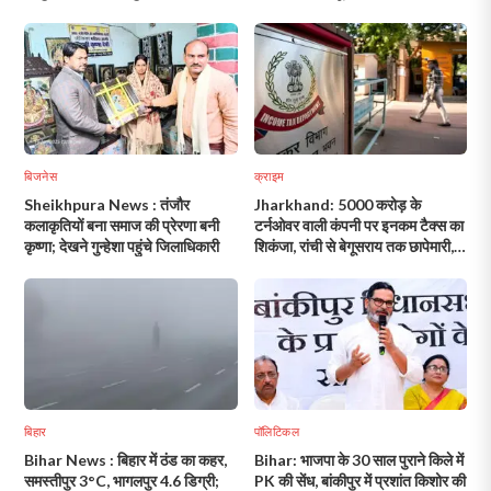
बिजनेस
क्राइम
Sheikhpura News : तंजौर
Jharkhand: 5000 करोड़ के
कलाकृतियों बना समाज की प्रेरणा बनी
टर्नओवर वाली कंपनी पर इनकम टैक्स का
कृष्णा; देखने गुन्हेशा पहुंचे जिलाधिकारी
शिकंजा, रांची से बेगूसराय तक छापेमारी,
कई ठिकाने जांच के घेरे में!
बिहार
पॉलिटिकल
Bihar News : बिहार में ठंड का कहर,
Bihar: भाजपा के 30 साल पुराने किले में
समस्तीपुर 3°C, भागलपुर 4.6 डिग्री;
PK की सेंध, बांकीपुर में प्रशांत किशोर की