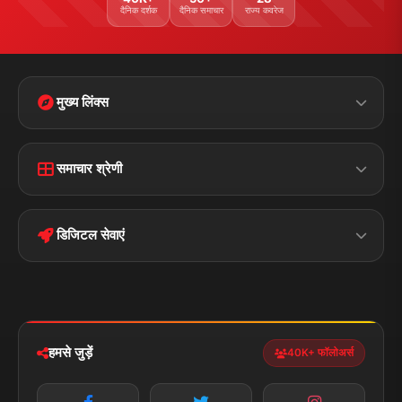
दैनिक दर्शक
दैनिक समाचार
राज्य कवरेज
मुख्य लिंक्स
Home
Contact Us
समाचार श्रेणी
Terms &
Disclaimer
बिहार
क्राइम
Conditions
डिजिटल सेवाएं
पॉलिटिकल
Privacy Policy
झारखण्ड
मोबाइल ऐप
iOS & Android
नेशनल
स्पोर्ट्स
डाउनलोड करें
हमसे जुड़ें
40K+ फॉलोअर्स
न्यूज़ अलर्ट