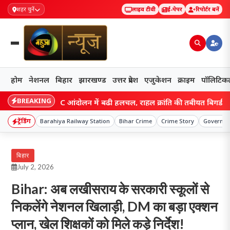
शहर चुनें
लाइव टीवी
ई-पेपर
रिपोर्टर बनें
होम
नेशनल
बिहार
झारखण्ड
उत्तर प्रदेश
एजुकेशन
क्राइम
पॉलिटिक
BREAKING
PSC-JSSC आंदोलन में बढ़ी हलचल, राहुल क्रांति की तबीयत बिगड़ी; धरनास्थ
ट्रेंडिंग
Barahiya Railway Station
Bihar Crime
Crime Story
Governme
बिहार
July 2, 2026
Bihar: अब लखीसराय के सरकारी स्कूलों से
निकलेंगे नेशनल खिलाड़ी, DM का बड़ा एक्शन
प्लान, खेल शिक्षकों को मिले कड़े निर्देश!