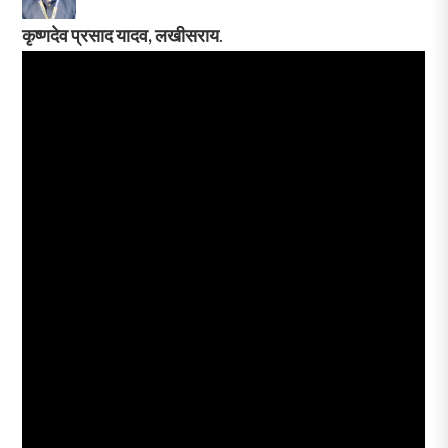
कृष्णदेव प्रसाद यादव, लखीसराय
.