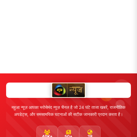
महुआ न्यूज़ आपका भरोसेमंद न्यूज़ चैनल है जो 24 घंटे ताजा खबरें, राजनीतिक
अपडेट्स, और समसामयिक घटनाओं की सटीक जानकारी प्रदान करता है।
40K+
50+
28