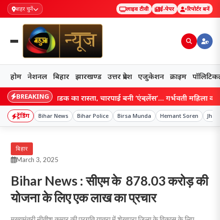
शहर चुनें
लाइव टीवी
ई-पेपर
रिपोर्टर बनें
होम
नेशनल
बिहार
झारखण्ड
उत्तर प्रदेश
एजुकेशन
क्राइम
पॉलिटिक
BREAKING
 छीना सड़क का रास्ता, चारपाई बनी ‘एंबुलेंस’… गर्भवती महिला को पानी के बीच 
ट्रेंडिंग
Bihar News
Bihar Police
Birsa Munda
Hemant Soren
Jhar
बिहार
March 3, 2025
Bihar News : सीएम के 878.03 करोड़ की
योजना के लिए एक लाख का प्रचार
मुख्यमंत्री नीतीश कुमार की प्रगति यात्रा में शेखपुरा जिला के विकास के लिए