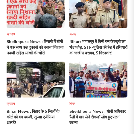
क्राइम
क्राइम
Sheikhpura News : सिरारी में चोरों
Bihar: भागलपुर में मिनी गन फैक्ट्री का
ने एक साथ कई दुकानों को बनाया निशाना,
भंडाफोड़, STF-पुलिस की रेड में हथियारों
नकदी सहित लाखों की चोरी
का जखीरा बरामद, 5 गिरफ्तार!
क्राइम
बिहार
Bihar News : बिहार के 5 जिलों के
Sheikhpura News : धोबी अधिकार
कोर्ट को बम धमकी, सुरक्षा एजेंसियां
रैली में भाग लेने सैकड़ों लोग हुए पटना
अलर्ट!
रवाना