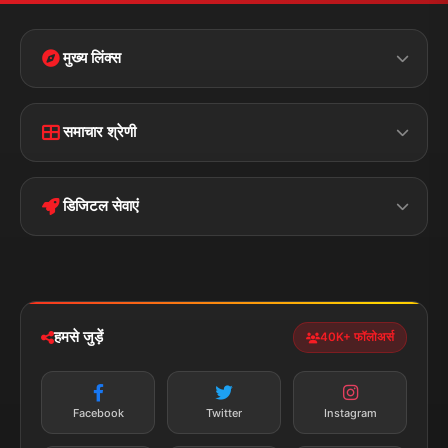
मुख्य लिंक्स
Home
Contact Us
समाचार श्रेणी
Terms &
Disclaimer
बिहार
क्राइम
Conditions
डिजिटल सेवाएं
पॉलिटिकल
Privacy Policy
झारखण्ड
मोबाइल ऐप
iOS & Android
नेशनल
स्पोर्ट्स
डाउनलोड करें
हमसे जुड़ें
40K+ फॉलोअर्स
न्यूज़ अलर्ट
तत्काल अपडेट
Facebook
Twitter
Instagram
सब्सक्राइब करें