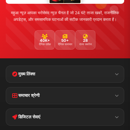
महुआ न्यूज़ आपका भरोसेमंद न्यूज़ चैनल है जो 24 घंटे ताजा खबरें, राजनीतिक
अपडेट्स, और समसामयिक घटनाओं की सटीक जानकारी प्रदान करता है।
40K+
50+
28
दैनिक दर्शक
दैनिक समाचार
राज्य कवरेज
मुख्य लिंक्स
Home
Contact Us
समाचार श्रेणी
Terms &
Disclaimer
बिहार
क्राइम
Conditions
डिजिटल सेवाएं
पॉलिटिकल
Privacy Policy
झारखण्ड