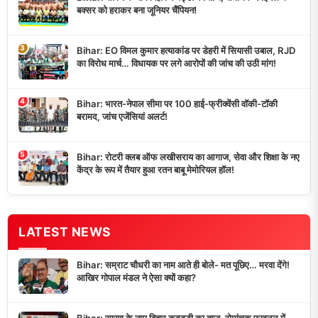
बक्सर को हराकर बना जूनियर चैंपियन!
3
Bihar: EO विमल कुमार हत्याकांड पर डेहरी में सियासी उबाल, RJD
का विरोध मार्च… विधायक पर लगे आरोपों की जांच की उठी मांग!
4
Bihar: भारत-नेपाल सीमा पर 100 हाई-फ्रीक्वेंसी वॉकी-टॉकी
बरामद, जांच एजेंसियां अलर्ट!
5
Bihar: रोटरी क्लब ऑफ लखीसराय का आगाज, सेवा और शिक्षा के नए
केंद्र के रूप में तैयार हुआ रतन बाबू मेमोरियल हॉल!
LATEST NEWS
Bihar: सम्राट चौधरी का नाम आते ही बोले- मत पूछिए… मरवा देंगे!
आखिर गोपाल मंडल ने ऐसा क्यों कहा?
Bihar: सारण के नाम बिहार कबड्डी का ताज, रोमांचक फाइनल में