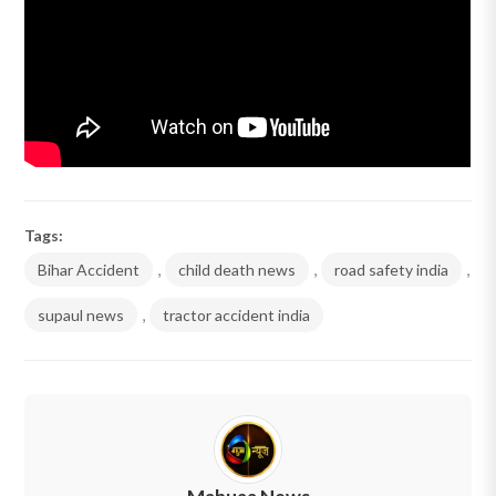
Tags:
Bihar Accident
,
child death news
,
road safety india
,
supaul news
,
tractor accident india