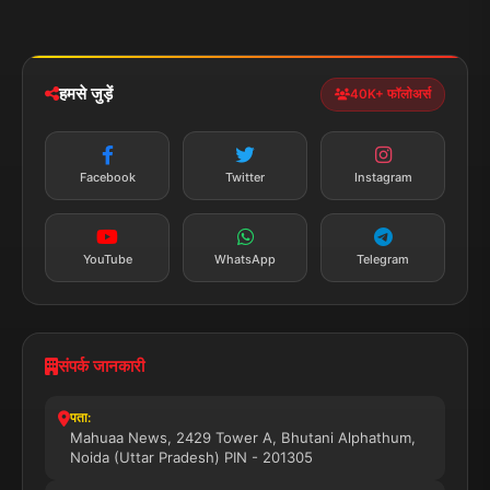
मोबाइल ऐप
iOS & Android
नेशनल
स्पोर्ट्स
डाउनलोड करें
हमसे जुड़ें
40K+ फॉलोअर्स
न्यूज़ अलर्ट
तत्काल अपडेट
Facebook
Twitter
Instagram
सब्सक्राइब करें
YouTube
WhatsApp
Telegram
संपर्क जानकारी
पता:
Mahuaa News, 2429 Tower A, Bhutani Alphathum,
Noida (Uttar Pradesh) PIN - 201305