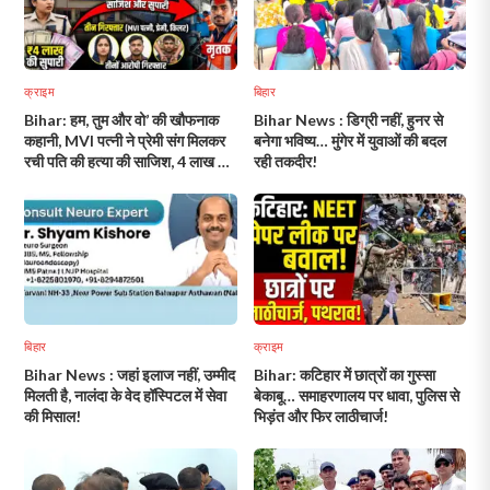
क्राइम
बिहार
Bihar: हम, तुम और वो’ की खौफनाक
Bihar News : डिग्री नहीं, हुनर से
कहानी, MVI पत्नी ने प्रेमी संग मिलकर
बनेगा भविष्य… मुंगेर में युवाओं की बदल
रची पति की हत्या की साजिश, 4 लाख की
रही तकदीर!
सुपारी देकर कराया मर्डर!
बिहार
क्राइम
Bihar News : जहां इलाज नहीं, उम्मीद
Bihar: कटिहार में छात्रों का गुस्सा
मिलती है, नालंदा के वेद हॉस्पिटल में सेवा
बेकाबू… समाहरणालय पर धावा, पुलिस से
की मिसाल!
भिड़ंत और फिर लाठीचार्ज!