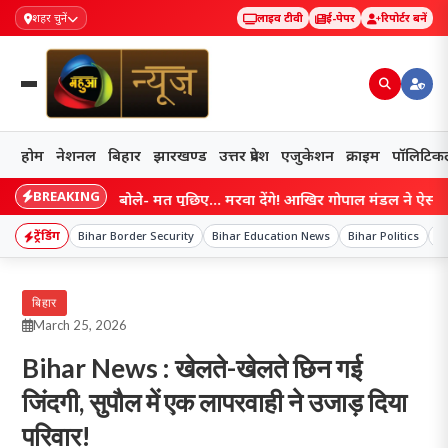
शहर चुनें
लाइव टीवी
ई-पेपर
रिपोर्टर बनें
होम
नेशनल
बिहार
झारखण्ड
उत्तर प्रदेश
एजुकेशन
क्राइम
पॉलिटिक
BREAKING
ाम आते ही बोले- मत पूछिए… मरवा देंगे! आखिर गोपाल मंडल ने ऐसा क्यों कहा?
ट्रेंडिंग
Bihar Border Security
Bihar Education News
Bihar Politics
Bi
बिहार
March 25, 2026
Bihar News : खेलते-खेलते छिन गई
जिंदगी, सुपौल में एक लापरवाही ने उजाड़ दिया
परिवार!