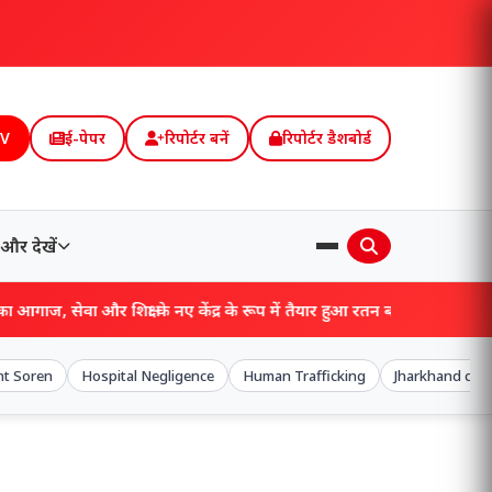
TV
ई-पेपर
रिपोर्टर बनें
रिपोर्टर डैशबोर्ड
और देखें
े नए केंद्र के रूप में तैयार हुआ रतन बाबू मेमोरियल हॉल!
t Soren
Hospital Negligence
Human Trafficking
Jharkhand cri