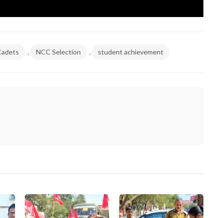
,
,
adets
NCC Selection
student achievement