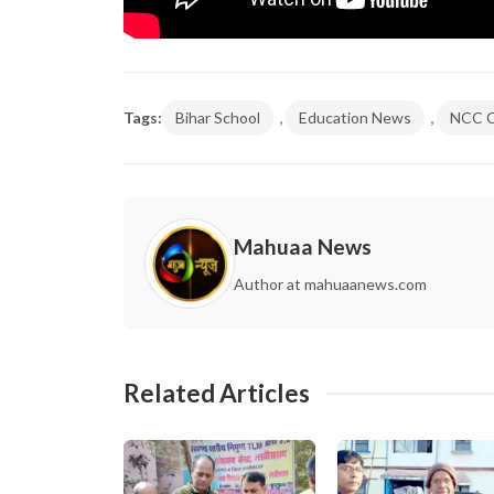
,
,
Tags:
Bihar School
Education News
NCC C
Mahuaa News
Author at mahuaanews.com
Related Articles