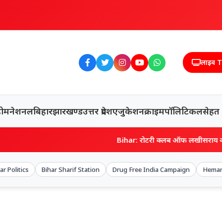
लाइव 
होम
नेशनल
बिहार
झारखण्ड
उत्तर प्रदेश
एजुकेशन
क्राइम
पॉलिटिकल
सेहत
Bihar: रोटरी क्लब ऑफ लखीसराय का आगाज, सेवा और शिक्षा क
ar Politics
Bihar Sharif Station
Drug Free India Campaign
Heman