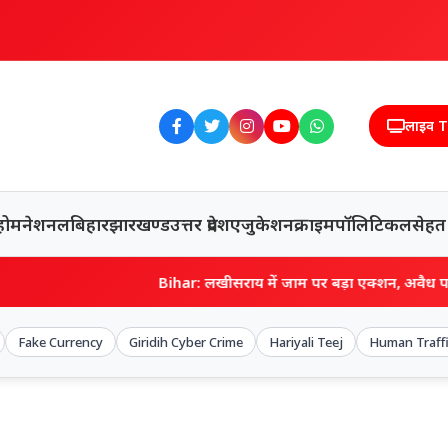
लाइव 
होम
नेशनल
बिहार
झारखण्ड
उत्तर प्रदेश
एजुकेशन
क्राइम
पॉलिटिकल
सेहत
Bihar: लखीसराय में जाम पर बड़ा एक्शन, अवैध पार्किंग और अतिक्रमण पर चला प्
Fake Currency
Giridih Cyber Crime
Hariyali Teej
Human Traff