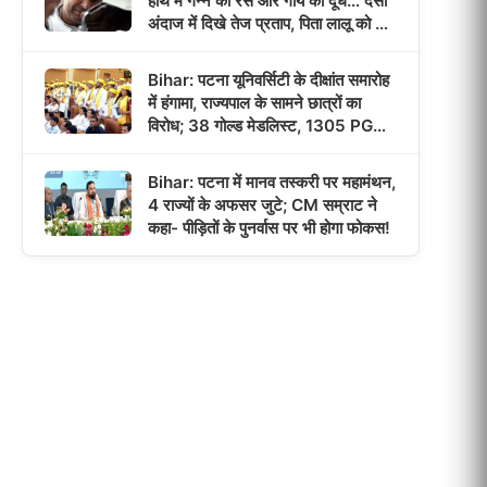
हाथ में गन्ने का रस और गाय का दूध… देसी
अंदाज में दिखे तेज प्रताप, पिता लालू को याद
कर हुए भावुक!
Bihar: पटना यूनिवर्सिटी के दीक्षांत समारोह
में हंगामा, राज्यपाल के सामने छात्रों का
विरोध; 38 गोल्ड मेडलिस्ट, 1305 PG
छात्रों को मिली डिग्री!
Bihar: पटना में मानव तस्करी पर महामंथन,
4 राज्यों के अफसर जुटे; CM सम्राट ने
कहा- पीड़ितों के पुनर्वास पर भी होगा फोकस!