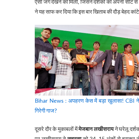
ऐसी जंग देखने को मिली, जिसने दर्शकों को अपनी सीट से ब
ने यह साफ कर दिया कि इस बार खिताब की दौड़ बेहद कांटे
Bihar News : अपहरण केस में बड़ा खुलासा! CBI न
गिरेगी गाज?
दूसरे दौर के मुकाबलों में
मेजबान लखीसराय
ने घरेलू दर्
पर लखीसराय ने
सहरसा
को 34–15 अंकों से हराकर स