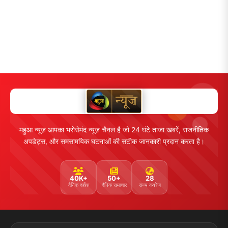
महुआ न्यूज़ आपका भरोसेमंद न्यूज़ चैनल है जो 24 घंटे ताजा खबरें, राजनीतिक
अपडेट्स, और समसामयिक घटनाओं की सटीक जानकारी प्रदान करता है।
40K+
50+
28
दैनिक दर्शक
दैनिक समाचार
राज्य कवरेज