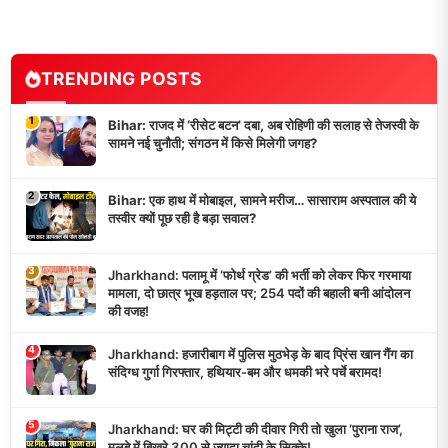
TRENDING POSTS
1
Bihar: राजद में ‘रीसेट बटन’ दबा, अब रोहिणी की सलाह से तेजस्वी के
सामने नई चुनौती; संगठन में किसे मिलेगी जगह?
2
Bihar: एक हाथ में मोबाइल, सामने मरीज… सासाराम अस्पताल की ये
तस्वीर क्यों पूछ रही है बड़ा सवाल?
3
Jharkhand: पलामू में ‘फोर्थ ग्रेड’ की भर्ती को लेकर फिर गरमाया
मामला, दो छात्र भूख हड़ताल पर; 254 पदों की बहाली बनी आंदोलन
की वजह!
4
Jharkhand: हजारीबाग में पुलिस मुठभेड़ के बाद प्रिंस खान गैंग का
संदिग्ध गुर्गा गिरफ्तार, हथियार-बम और धमकी भरे पर्चे बरामद!
5
Jharkhand: घर की मिट्टी की दीवार गिरी तो खुला ‘पुराना राज’,
मलबे में बिखरे 300 से ज्यादा चांदी के सिक्के!