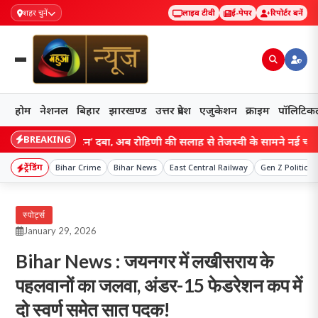
शहर चुनें
लाइव टीवी
ई-पेपर
रिपोर्टर बनें
होम
नेशनल
बिहार
झारखण्ड
उत्तर प्रदेश
एजुकेशन
क्राइम
पॉलिटिक
BREAKING
 ‘रीसेट बटन’ दबा, अब रोहिणी की सलाह से तेजस्वी के सामने नई चुनौती; संगठन
ट्रेंडिंग
Bihar Crime
Bihar News
East Central Railway
Gen Z Politics
स्पोर्ट्स
January 29, 2026
Bihar News : जयनगर में लखीसराय के
पहलवानों का जलवा, अंडर-15 फेडरेशन कप में
दो स्वर्ण समेत सात पदक!