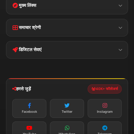
मुख्य लिंक्स
Home
Contact Us
समाचार श्रेणी
Terms &
Disclaimer
बिहार
क्राइम
Conditions
डिजिटल सेवाएं
पॉलिटिकल
Privacy Policy
झारखण्ड
मोबाइल ऐप
iOS & Android
नेशनल
स्पोर्ट्स
डाउनलोड करें
हमसे जुड़ें
40K+ फॉलोअर्स
न्यूज़ अलर्ट
तत्काल अपडेट
Facebook
Twitter
Instagram
सब्सक्राइब करें
YouTube
WhatsApp
Telegram