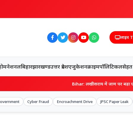
लाइव 
होम
नेशनल
बिहार
झारखण्ड
उत्तर प्रदेश
एजुकेशन
क्राइम
पॉलिटिकल
सेहत
Bihar: लखीसराय में जाम पर बड़ा एक्शन, अवैध पार्क
Government
Cyber Fraud
Encroachment Drive
JPSC Paper Leak