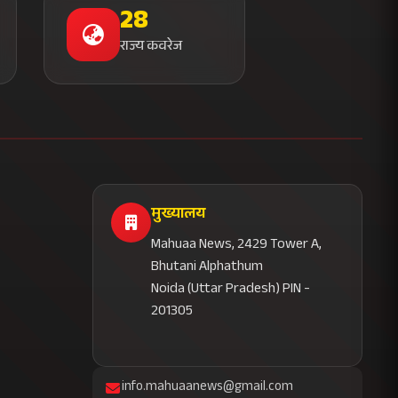
28
राज्य कवरेज
मुख्यालय
Mahuaa News, 2429 Tower A,
Bhutani Alphathum
Noida (Uttar Pradesh) PIN -
201305
info.mahuaanews@gmail.com