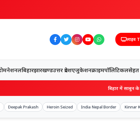
लाइव 
होम
नेशनल
बिहार
झारखण्ड
उत्तर प्रदेश
एजुकेशन
क्राइम
पॉलिटिकल
सेहत
बिहार में साबुन के डिब्बे से नि
Deepak Prakash
Heroin Seized
India Nepal Border
Kinnar 