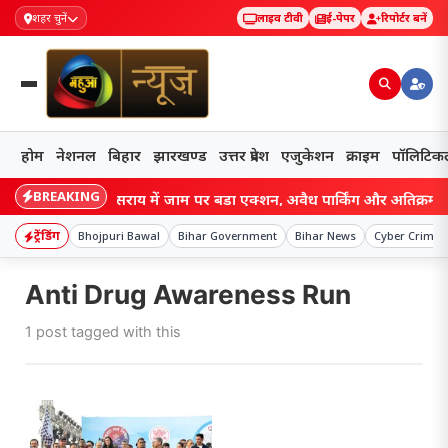
शहर चुनें
लाइव टीवी
ई-पेपर
रिपोर्टर बनें
होम
नेशनल
बिहार
झारखण्ड
उत्तर प्रदेश
एजुकेशन
क्राइम
पॉलिटिक
BREAKING
Bihar: लखीसराय में जाम पर बड़ा एक्शन, अवैध पार्किंग और अतिक्रमण पर चला 
ट्रेंडिंग
Bhojpuri Bawal
Bihar Government
Bihar News
Cyber Crime A
Anti Drug Awareness Run
1 post tagged with this