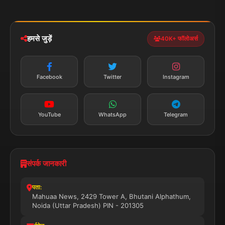
मोबाइल ऐप
iOS & Android
नेशनल
स्पोर्ट्स
डाउनलोड करें
हमसे जुड़ें
40K+ फॉलोअर्स
न्यूज़ अलर्ट
तत्काल अपडेट
Facebook
Twitter
Instagram
सब्सक्राइब करें
YouTube
WhatsApp
Telegram
संपर्क जानकारी
पता:
Mahuaa News, 2429 Tower A, Bhutani Alphathum,
Noida (Uttar Pradesh) PIN - 201305