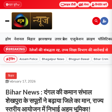
शहर चुनें
लाइव टीवी
ई-पेपर
रिपोर्टर बनें
होम
नेशनल
बिहार
झारखण्ड
उत्तर प्रदेश
एजुकेशन
क्राइम
पॉलिटिक
BREAKING
ार डिग्री कॉलेजों की संबद्धता रद्द, उच्च शिक्षा विभाग की कार्रवाई से मचा हड़कंप
ट्रेंडिंग
Assam Police
Bhagalpur News
Bhojpuri Bawal
Bihar Crime
बिहार
February 17, 2026
Bihar News : दंगल की कमान संभाल
शेखपुरा के सपूतों ने बढ़ाया जिले का मान, राज्य
स्तरीय आयोजन में निभाई अहम भूमिका!