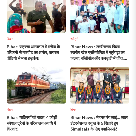
बिहार
स्पोर्ट्स
Bihar: सहरसा अस्पताल में मरीज के
Bihar News : लखीसराय जिला
परिजनों से मारपीट का आरोप, वायरल
स्तरीय खेल प्रतियोगिता में सूर्यगढ़ा का
वीडियो से मचा हड़कंप!
जलवा, वॉलीबॉल और कबड्डी में जीत;
एथलेटिक्स में युवाओं ने दिखाया दम!
बिहार
बिहार
Bihar: यात्रियों को राहत, 4 जोड़ी
Bihar News : मेहनत रंग लाई… लाल
स्पेशल ट्रेनों के परिचालन अवधि में
इंटरनेशनल स्कूल के 5 सितारे हुए
विस्तार!
Simultala के लिए क्वालिफाई!