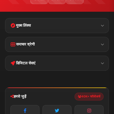
मुख्य लिंक्स
Home
Contact Us
समाचार श्रेणी
Terms &
Disclaimer
बिहार
क्राइम
Conditions
डिजिटल सेवाएं
पॉलिटिकल
Privacy Policy
झारखण्ड
मोबाइल ऐप
iOS & Android
नेशनल
स्पोर्ट्स
डाउनलोड करें
हमसे जुड़ें
40K+ फॉलोअर्स
न्यूज़ अलर्ट
तत्काल अपडेट