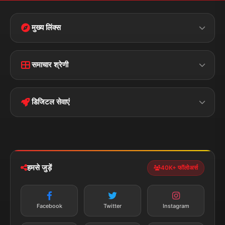
मुख्य लिंक्स
Home
Contact Us
समाचार श्रेणी
Terms &
Disclaimer
बिहार
क्राइम
Conditions
डिजिटल सेवाएं
पॉलिटिकल
Privacy Policy
झारखण्ड
मोबाइल ऐप
iOS & Android
नेशनल
स्पोर्ट्स
डाउनलोड करें
हमसे जुड़ें
40K+ फॉलोअर्स
न्यूज़ अलर्ट
तत्काल अपडेट
Facebook
Twitter
Instagram
सब्सक्राइब करें