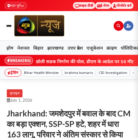
शहर चुनें
लाइव टीवी
ई-पेपर
रिपोर्टर बनें
होम
नेशनल
बिहार
झारखण्ड
उत्तर प्रदेश
एजुकेशन
क्राइम
पॉलिटिक
BREAKING
: वीडियो ने खोली सड़क निर्माण की पोल, डीएम के आदेश पर 50 मीटर सड़क जे
ट्रेंडिंग
Bihar Health Minister
brahma kumaris
CID Investigation
Co
क्राइम
July 1, 2026
Jharkhand: जमशेदपुर में बवाल के बाद CM
का बड़ा एक्शन, SSP-SP हटे, शहर में धारा
163 लागू, परिवार ने अंतिम संस्कार से किया