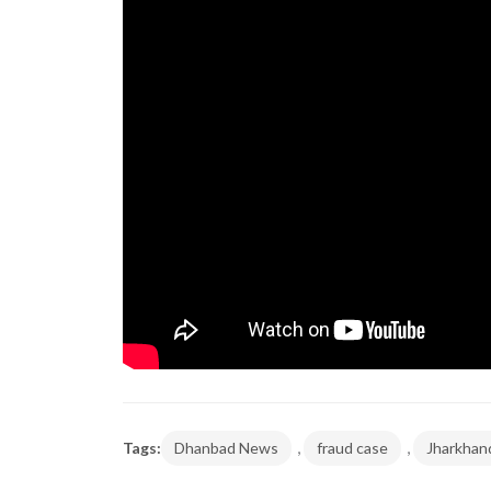
,
,
Tags:
Dhanbad News
fraud case
Jharkhan