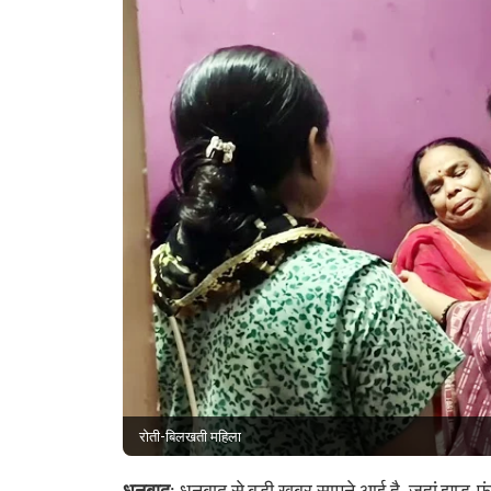
रोती-बिलखती महिला
धनबाद
: धनबाद से बड़ी खबर सामने आई है, जहां झाड़-फू