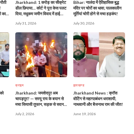
रौती
Jharkhand: 1 करोड़ का सीक्रेट
Bihar: नालंदा में ऐतिहासिक बुद्ध
ी
डील छिपाया… कोर्ट ने पूरा केस पलट
मंदिर पर चोरों का धावा, पालकालीन
ी का
दिया, मधुकम जमीन विवाद में हाई
मूर्तियां चोरी होने से मचा हड़कंप!
कोर्ट का बड़ा फैसला!
July 31, 2026
July 30, 2026
क्राइम
झारखण्ड
 को
Jharkhand: जमशेदपुर अब
Jharkhand News : क्रॉस
चापड़पुर? — सरयू राय के बयान से
वोटिंग से महागठबंधन धराशायी,
मचा सियासी तूफान, सड़क से सदन
नाथवानी और बैजनाथ राम की जीत!
तक गूंज!
July 2, 2026
June 19, 2026