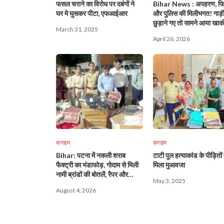
फसल चराने का विरोध पर दबंगों ने
Bihar News : अपहरण, फि
घर मे घुसकर पीटा, एफआईआर
और पुलिस की मिलीभगत! गाड़
छुड़ाने गए तो सामने आया खाक
March 31, 2025
बड़ा खेल!
April 26, 2026
क्राइम
क्राइम
Bihar: पटना में नकली शराब
टाटी पुल हत्याकांड के पीड़ितों
फैक्ट्री का भंडाफोड़, गोदाम से मिली
मिला मुआवजा
नामी ब्रांडों की बोतलें, रैपर और
May 3, 2025
हजारों होलोग्राम!
August 4, 2026