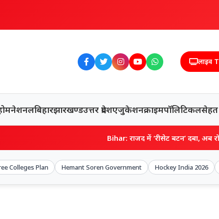
लाइव 
होम
नेशनल
बिहार
झारखण्ड
उत्तर प्रदेश
एजुकेशन
क्राइम
पॉलिटिकल
सेहत
Bihar: राजद में ‘रीसेट बटन’ दबा, अब रोहिणी की सलाह से तेज
ee Colleges Plan
Hemant Soren Government
Hockey India 2026