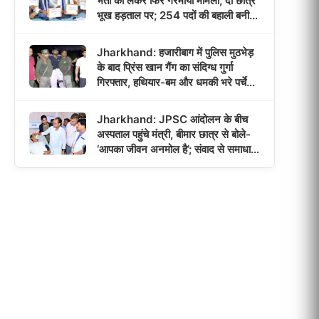
भर्ती को लेकर फिर गरमाया मामला, दो छात्र
भूख हड़ताल पर; 254 पदों की बहाली बनी
आंदोलन की वजह!
Jharkhand: हजारीबाग में पुलिस मुठभेड़
के बाद प्रिंस खान गैंग का संदिग्ध गुर्गा
गिरफ्तार, हथियार-बम और धमकी भरे पर्चे
बरामद!
Jharkhand: JPSC आंदोलन के बीच
अस्पताल पहुंचे मंत्री, बीमार छात्र से बोले-
‘आपका जीवन अनमोल है’; संवाद से समाधान
का भरोसा!