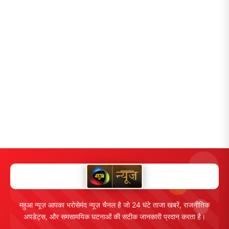
महुआ न्यूज़ आपका भरोसेमंद न्यूज़ चैनल है जो 24 घंटे ताजा खबरें, राजनीतिक
अपडेट्स, और समसामयिक घटनाओं की सटीक जानकारी प्रदान करता है।