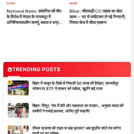
क्राइम
क्राइम
National News: कांवरिया की मौत
Bihar: सीतामढ़ी CO साहब का खेल
के विरोध में नेपाल के जनकपुर में
खत्म — घर से घसीटकर ले गई निगरानी,
अनिश्चितकालीन कर्फ्यू, बवाल व उग्र
रिश्वत केस में सीधा एक्शन!
प्रदर्शन जारी!
TRENDING POSTS
1
बिहार में साबुन के डिब्बे से निकली 50 लाख की हेरोइन, समस्तीपुर
स्टेशन पर STF ने तस्कर को दबोचा, खुलेंगे बड़े राज!
2
बिहार: सिंदूर, गोद में बेटी और महाकाल का दरबार… अनुष्का यादव की
तस्वीरों ने मचाई हलचल, जानिए पूरी कहानी!
3
दीपक प्रकाश को राहत या बड़ा झटका? अब सुप्रीम कोर्ट तय करेगा
मंत्री पद का भविष्य!