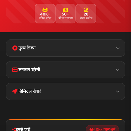
40K+
50+
28
दैनिक दर्शक
दैनिक समाचार
राज्य कवरेज
मुख्य लिंक्स
Home
Contact Us
समाचार श्रेणी
Terms &
Disclaimer
बिहार
क्राइम
Conditions
डिजिटल सेवाएं
पॉलिटिकल
Privacy Policy
झारखण्ड
मोबाइल ऐप
iOS & Android
नेशनल
स्पोर्ट्स
डाउनलोड करें
हमसे जुड़ें
40K+ फॉलोअर्स