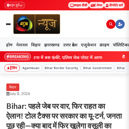
शहर चुनें
लाइव टीवी
ई-पेपर
रिपोर्टर बनें
होम
नेशनल
बिहार
झारखण्ड
उत्तर प्रदेश
एजुकेशन
क्राइम
पॉलिटिक
BREAKING
 विस्फोट, पटना में बस फूंकी, पुलिस चेक पोस्ट में आग!
बिह
ट्रेंडिंग
Agamkuan
Bihar Border Security
Bihar Government
Bihar K
बिहार
July 8, 2026
Bihar: पहले जेब पर वार, फिर राहत का
ऐलान! टोल टैक्स पर सरकार का यू-टर्न, जनता
पूछ रही—क्या बाद में फिर खुलेगा वसूली का