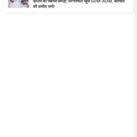
क्रांति की तबीयत बिगड़ी; धरनास्थल पहुंचे SDM-ADM, बातचीत
की उम्मीद जगी!