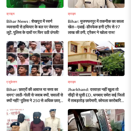
क्राइम
क्राइम
Bihar News : शेखपुरा में स्वर्ण
Bihar: मुजफ्फरपुर में तकनीक का काला
व्यवसायी से हथियार के बल पर जेवरात
खेल—एआई-डीपफेक हनी ट्रैप से 97
लूटे, पुलिस के दावों पर फिर उठी उंगली!
लाख की ठगी, ट्रैकर ने खोला राज!
एजुकेशन
क्राइम
Bihar: छात्रों की आवाज या सत्ता का
Jharkhand: दरवाज़ा नहीं खुला तो
दमन? लाठी-गोली से जवाब क्यों, सवालों से
सीढ़ी से घुसी ED, धनबाद समेत कई जिलों
क्यों नहीं? पुलिस ने 250 से अधिक छात्रों
में ताबड़तोड़ छापेमारी, कोयला कारोबारियों
की तस्वीर किया जारी!
में मचा हड़कंप!