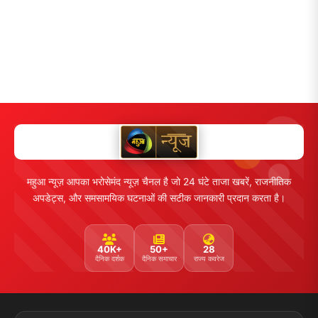
महुआ न्यूज़ आपका भरोसेमंद न्यूज़ चैनल है जो 24 घंटे ताजा खबरें, राजनीतिक
अपडेट्स, और समसामयिक घटनाओं की सटीक जानकारी प्रदान करता है।
40K+
50+
28
दैनिक दर्शक
दैनिक समाचार
राज्य कवरेज