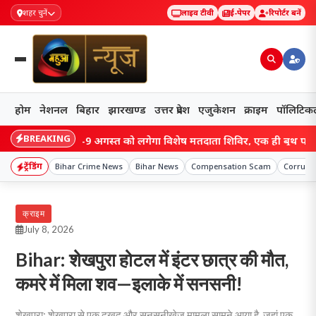
शहर चुनें
लाइव टीवी
ई-पेपर
रिपोर्टर बनें
होम
नेशनल
बिहार
झारखण्ड
उत्तर प्रदेश
एजुकेशन
क्राइम
पॉलिटिक
BREAKING
गढ़ में 8-9 अगस्त को लगेगा विशेष मतदाता शिविर, एक ही बूथ पर जुड़ेंगे पर
ट्रेंडिंग
Bihar Crime News
Bihar News
Compensation Scam
Corrupt
क्राइम
July 8, 2026
Bihar: शेखपुरा होटल में इंटर छात्र की मौत,
कमरे में मिला शव—इलाके में सनसनी!
शेखपुरा: शेखपुरा से एक दुखद और सनसनीखेज मामला सामने आया है, जहां एक