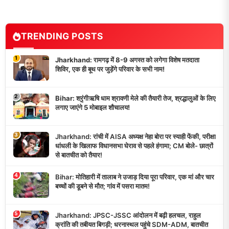
TRENDING POSTS
1
Jharkhand: रामगढ़ में 8-9 अगस्त को लगेगा विशेष मतदाता
शिविर, एक ही बूथ पर जुड़ेंगे परिवार के सभी नाम!
2
Bihar: श्रृंगीऋषि धाम श्रावणी मेले की तैयारी तेज, श्रद्धालुओं के लिए
लगाए जाएंगे 5 मोबाइल शौचालय!
3
Jharkhand: रांची में AISA अध्यक्ष नेहा बोरा पर स्याही फेंकी, परीक्षा
धांधली के खिलाफ विधानसभा घेराव से पहले हंगामा; CM बोले- छात्रों
से बातचीत को तैयार!
4
Bihar: मोतिहारी में तालाब ने उजाड़ दिया पूरा परिवार, एक मां और चार
बच्चों की डूबने से मौत; गांव में पसरा मातम!
5
Jharkhand: JPSC-JSSC आंदोलन में बढ़ी हलचल, राहुल
क्रांति की तबीयत बिगड़ी; धरनास्थल पहुंचे SDM-ADM, बातचीत