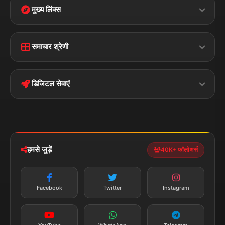
मुख्य लिंक्स
Home
Contact Us
समाचार श्रेणी
Terms &
Disclaimer
बिहार
क्राइम
Conditions
डिजिटल सेवाएं
पॉलिटिकल
Privacy Policy
झारखण्ड
मोबाइल ऐप
iOS & Android
नेशनल
स्पोर्ट्स
डाउनलोड करें
हमसे जुड़ें
40K+ फॉलोअर्स
न्यूज़ अलर्ट
तत्काल अपडेट
Facebook
Twitter
Instagram
सब्सक्राइब करें