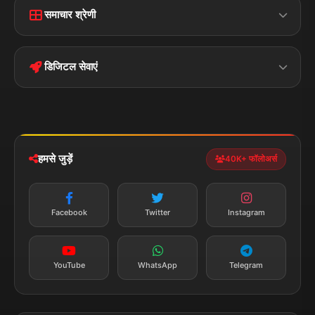
समाचार श्रेणी
Terms &
Disclaimer
बिहार
क्राइम
Conditions
डिजिटल सेवाएं
पॉलिटिकल
Privacy Policy
झारखण्ड
मोबाइल ऐप
iOS & Android
नेशनल
स्पोर्ट्स
डाउनलोड करें
हमसे जुड़ें
40K+ फॉलोअर्स
न्यूज़ अलर्ट
तत्काल अपडेट
Facebook
Twitter
Instagram
सब्सक्राइब करें
YouTube
WhatsApp
Telegram