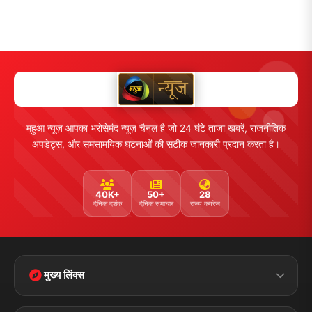
महुआ न्यूज़ आपका भरोसेमंद न्यूज़ चैनल है जो 24 घंटे ताजा खबरें, राजनीतिक
अपडेट्स, और समसामयिक घटनाओं की सटीक जानकारी प्रदान करता है।
40K+
50+
28
दैनिक दर्शक
दैनिक समाचार
राज्य कवरेज
मुख्य लिंक्स
Home
Contact Us