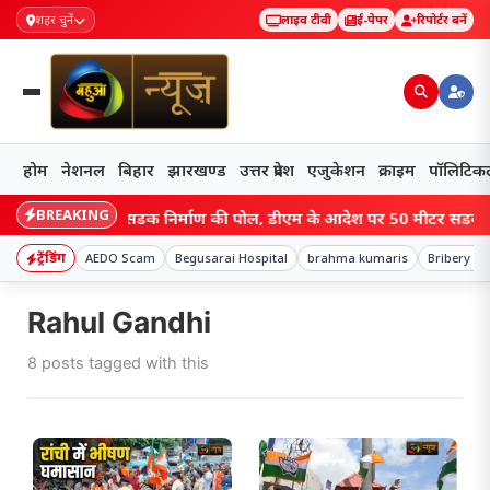
शहर चुनें
लाइव टीवी
ई-पेपर
रिपोर्टर बनें
होम
नेशनल
बिहार
झारखण्ड
उत्तर प्रदेश
एजुकेशन
क्राइम
पॉलिटिक
BREAKING
वीडियो ने खोली सड़क निर्माण की पोल, डीएम के आदेश पर 50 मीटर सड़क जेसीब
ट्रेंडिंग
AEDO Scam
Begusarai Hospital
brahma kumaris
Bribery Ca
Rahul Gandhi
8 posts tagged with this