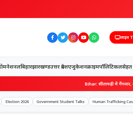
लाइव 
होम
नेशनल
बिहार
झारखण्ड
उत्तर प्रदेश
एजुकेशन
क्राइम
पॉलिटिकल
सेहत
Bihar: सीतामढ़ी में गैंगवार, कुख्यात शरा
Election 2026
Government Student Talks
Human Trafficking Ca