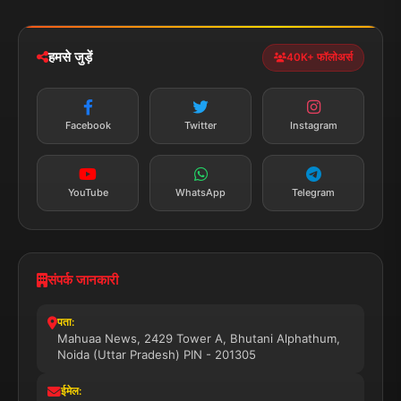
iOS & Android
नेशनल
स्पोर्ट्स
डाउनलोड करें
हमसे जुड़ें
40K+ फॉलोअर्स
न्यूज़ अलर्ट
तत्काल अपडेट
Facebook
Twitter
Instagram
सब्सक्राइब करें
YouTube
WhatsApp
Telegram
संपर्क जानकारी
पता:
Mahuaa News, 2429 Tower A, Bhutani Alphathum,
Noida (Uttar Pradesh) PIN - 201305
ईमेल: