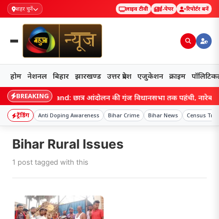
शहर चुनें
लाइव टीवी
ई-पेपर
रिपोर्टर बनें
होम
नेशनल
बिहार
झारखण्ड
उत्तर प्रदेश
एजुकेशन
क्राइम
पॉलिटिक
BREAKING
Jharkhand: छात्र आंदोलन की गूंज विधानसभा तक पहुंची, नारेबाजी क
ट्रेंडिंग
Anti Doping Awareness
Bihar Crime
Bihar News
Census Trai
Bihar Rural Issues
1 post tagged with this