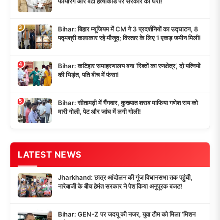
फायरिंग और बंटी हत्याकांड पर सरकार को घेरा!
3
Bihar: बिहार म्यूजियम में CM ने 3 प्रदर्शनियों का उद्घाटन, 8
पद्मश्री कलाकार रहे मौजूद; विस्तार के लिए 1 एकड़ जमीन मिली!
4
Bihar: कटिहार समाहरणालय बना ‘रिश्तों का रणक्षेत्र’, दो पत्नियों
की भिड़ंत, पति बीच में फंसा!
5
Bihar: सीतामढ़ी में गैंगवार, कुख्यात शराब माफिया गणेश राय को
मारी गोली, पेट और जांघ में लगी गोली!
LATEST NEWS
Jharkhand: छात्र आंदोलन की गूंज विधानसभा तक पहुंची,
नारेबाजी के बीच हेमंत सरकार ने पेश किया अनुपूरक बजट!
Bihar: GEN-Z पर जदयू की नजर, युवा टीम को मिला ‘मिशन