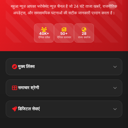
महुआ न्यूज़ आपका भरोसेमंद न्यूज़ चैनल है जो 24 घंटे ताजा खबरें, राजनीतिक
अपडेट्स, और समसामयिक घटनाओं की सटीक जानकारी प्रदान करता है।
40K+
50+
28
दैनिक दर्शक
दैनिक समाचार
राज्य कवरेज
मुख्य लिंक्स
Home
Contact Us
समाचार श्रेणी
Terms &
Disclaimer
बिहार
क्राइम
Conditions
डिजिटल सेवाएं
पॉलिटिकल
Privacy Policy
झारखण्ड
मोबाइल ऐप