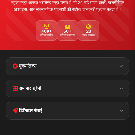
महुआ न्यूज़ आपका भरोसेमंद न्यूज़ चैनल है जो 24 घंटे ताजा खबरें, राजनीतिक
अपडेट्स, और समसामयिक घटनाओं की सटीक जानकारी प्रदान करता है।
40K+
50+
28
दैनिक दर्शक
दैनिक समाचार
राज्य कवरेज
मुख्य लिंक्स
Home
Contact Us
समाचार श्रेणी
Terms &
Disclaimer
बिहार
क्राइम
Conditions
डिजिटल सेवाएं
पॉलिटिकल
Privacy Policy
झारखण्ड
मोबाइल ऐप
iOS & Android