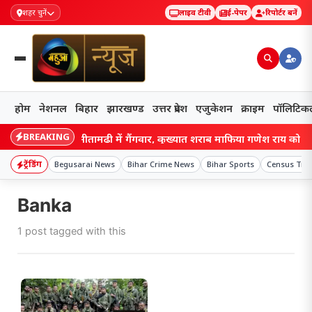
शहर चुनें
लाइव टीवी
ई-पेपर
रिपोर्टर बनें
होम
नेशनल
बिहार
झारखण्ड
उत्तर प्रदेश
एजुकेशन
क्राइम
पॉलिटिक
BREAKING
Bihar: सीतामढ़ी में गैंगवार, कुख्यात शराब माफिया गणेश राय को मारी 
ट्रेंडिंग
Begusarai News
Bihar Crime News
Bihar Sports
Census Trai
Banka
1 post tagged with this