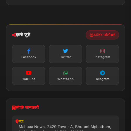
पॉलिटिकल
Privacy Policy
झारखण्ड
मोबाइल ऐप
iOS & Android
नेशनल
स्पोर्ट्स
डाउनलोड करें
हमसे जुड़ें
40K+ फॉलोअर्स
न्यूज़ अलर्ट
तत्काल अपडेट
Facebook
Twitter
Instagram
सब्सक्राइब करें
YouTube
WhatsApp
Telegram
संपर्क जानकारी
पता:
Mahuaa News, 2429 Tower A, Bhutani Alphathum,