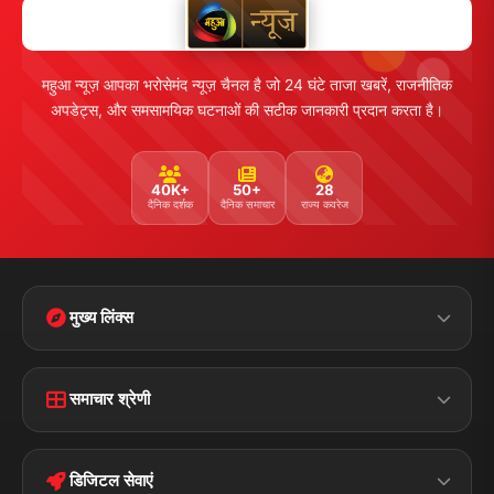
महुआ न्यूज़ आपका भरोसेमंद न्यूज़ चैनल है जो 24 घंटे ताजा खबरें, राजनीतिक
अपडेट्स, और समसामयिक घटनाओं की सटीक जानकारी प्रदान करता है।
40K+
50+
28
दैनिक दर्शक
दैनिक समाचार
राज्य कवरेज
मुख्य लिंक्स
Home
Contact Us
समाचार श्रेणी
Terms &
Disclaimer
बिहार
क्राइम
Conditions
डिजिटल सेवाएं