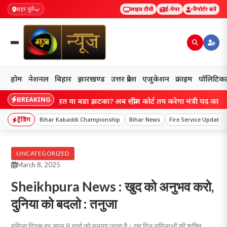
शहर चुनें
लाइव टीवी
ई-पेपर
रिपोर्टर बनें
होम
नेशनल
बिहार
झारखण्ड
उत्तर प्रदेश
एजुकेशन
क्राइम
पॉलिटिक
BREAKING
 को राहत या बड़ा झटका? अब सुप्रीम कोर्ट तय करेगा मंत्री पद का भविष्य!
ट्रेंडिंग
Bihar Kabaddi Championship
Bihar News
Fire Service Update
UNCATEGORIZED
March 8, 2025
Sheikhpura News : खुद को अनुभव करो,
दुनिया को बदलो : तनुजा
महिला दिवस हर साल 8 मार्च को मनाया जाता है। यह दिन महिलाओं की शक्ति,