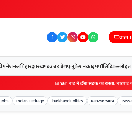
लाइव 
होम
नेशनल
बिहार
झारखण्ड
उत्तर प्रदेश
एजुकेशन
क्राइम
पॉलिटिकल
सेहत
Bihar: बाढ़ ने छीना सड़क का रास्ता, चारपाई बनी ‘एंबुलेंस’… गर्भवती
 Jobs
Indian Heritage
Jharkhand Politics
Kanwar Yatra
Passe