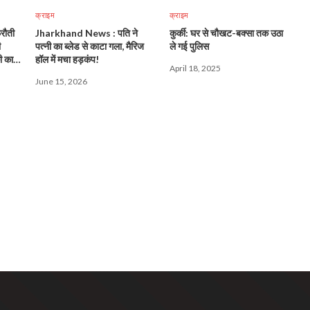
क्राइम
क्राइम
रौती
Jharkhand News : पति ने
कुर्की: घर से चौखट-बक्सा तक उठा
ी
पत्नी का ब्लेड से काटा गला, मैरिज
ले गई पुलिस
ी का
हॉल में मचा हड़कंप!
April 18, 2025
June 15, 2026