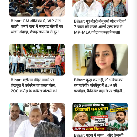
Bihar: CM ऑडियंस में, VIP सीट
Bihar: पूर्व मंत्री मंजू वर्मा और पति को
खाली, ‘हमारे राम’ में सम्राट चौधरी का
7 साल की सजा! आर्म्स एक्ट केस में
अलग अंदाज़, तेजप्रताप मंच से दूर!
MP-MLA कोर्ट का बड़ा फैसला!
Bihar: श्रीराम मंदिर मामले पर
Bihar: दूल्हा तय नहीं, तो भविष्य क्या
शेखपुरा में कांग्रेस का हल्ला बोल,
तय करेगी? बांकीपुर में BJP की
200 करोड़ के कथित घोटाले की
फजीहत, कैंडिडेट बदलने पर रोहिणी
जांच की मांग को लेकर निकाला विरोध
का करारा तंज!
मार्च!
Bihar: पटना में जश्न… और तेजस्वी