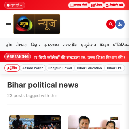
शहर चुनें
लाइव टीवी
ई-पेपर
रिपोर्टर बनें
होम
नेशनल
बिहार
झारखण्ड
उत्तर प्रदेश
एजुकेशन
क्राइम
पॉलिटिक
BREAKING
r: बिहार के चार डिग्री कॉलेजों की संबद्धता रद्द, उच्च शिक्षा विभाग की कार्रवाई
ट्रेंडिंग
Assam Police
Bhojpuri Bawal
Bihar Education
Bihar LPG
Bihar political news
23 posts tagged with this