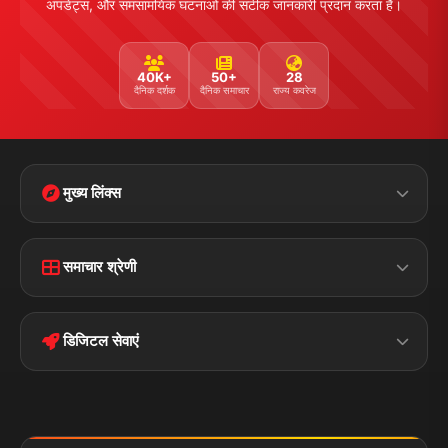
अपडेट्स, और समसामयिक घटनाओं की सटीक जानकारी प्रदान करता है।
40K+
50+
28
दैनिक दर्शक
दैनिक समाचार
राज्य कवरेज
मुख्य लिंक्स
Home
Contact Us
समाचार श्रेणी
Terms &
Disclaimer
बिहार
क्राइम
Conditions
डिजिटल सेवाएं
पॉलिटिकल
Privacy Policy
झारखण्ड
मोबाइल ऐप
iOS & Android
नेशनल
स्पोर्ट्स