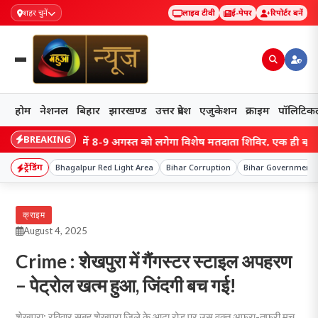
शहर चुनें
लाइव टीवी
ई-पेपर
रिपोर्टर बनें
होम
नेशनल
बिहार
झारखण्ड
उत्तर प्रदेश
एजुकेशन
क्राइम
पॉलिटिक
BREAKING
 रामगढ़ में 8-9 अगस्त को लगेगा विशेष मतदाता शिविर, एक ही बूथ पर जुड़ेंगे
ट्रेंडिंग
Bhagalpur Red Light Area
Bihar Corruption
Bihar Government
क्राइम
August 4, 2025
Crime : शेखपुरा में गैंगस्टर स्टाइल अपहरण
– पेट्रोल खत्म हुआ, जिंदगी बच गई!
शेखपुरा: रविवार सुबह शेखपुरा जिले के आढ़ा रोड पर उस वक्त अफरा-तफरी मच