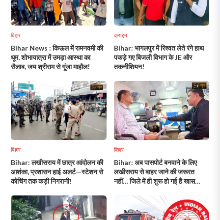
बिहार
क्राइम
Bihar News : किऊल में रामनवमी की
Bihar: भागलपुर में रिश्वत लेते रंगे हाथ
धूम, शोभायात्रा में उमड़ा आस्था का
पकड़े गए बिजली विभाग के JE और
सैलाब, जय श्रीराम से गूंजा माहौल!
तकनीशियन!
बिहार
बिहार
Bihar: लखीसराय में छात्र आंदोलन की
Bihar: अब पासपोर्ट बनवाने के लिए
आशंका, प्रशासन हाई अलर्ट—स्टेशन से
लखीसराय से बाहर जाने की जरूरत
कोचिंग तक कड़ी निगरानी!
नहीं… जिले में ही शुरू हो गई है खास
सुविधा!