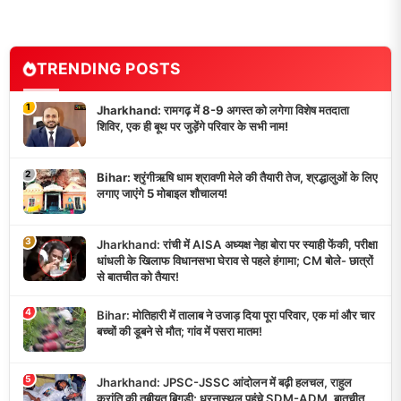
TRENDING POSTS
1
Jharkhand: रामगढ़ में 8-9 अगस्त को लगेगा विशेष मतदाता
शिविर, एक ही बूथ पर जुड़ेंगे परिवार के सभी नाम!
2
Bihar: श्रृंगीऋषि धाम श्रावणी मेले की तैयारी तेज, श्रद्धालुओं के लिए
लगाए जाएंगे 5 मोबाइल शौचालय!
3
Jharkhand: रांची में AISA अध्यक्ष नेहा बोरा पर स्याही फेंकी, परीक्षा
धांधली के खिलाफ विधानसभा घेराव से पहले हंगामा; CM बोले- छात्रों
से बातचीत को तैयार!
4
Bihar: मोतिहारी में तालाब ने उजाड़ दिया पूरा परिवार, एक मां और चार
बच्चों की डूबने से मौत; गांव में पसरा मातम!
5
Jharkhand: JPSC-JSSC आंदोलन में बढ़ी हलचल, राहुल
क्रांति की तबीयत बिगड़ी; धरनास्थल पहुंचे SDM-ADM, बातचीत