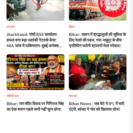
क्राइम
बिहार
Jharkhand: रांची RSS कार्यालय
Bihar: सावन में श्रद्धालुओं की सुविधा के
हमला बना बड़ा आतंकी नेटवर्क केस!
लिए रेलवे की पहल, गया-मधुपुर के बीच
NIA जांच में पाकिस्तान-दुबई कनेक्शन
प्रतिदिन चलेगी श्रावणी मेला स्पेशल!
का खुलासा!
पॉलिटिकल
नेशनल
Bihar: राम मंदिर विवाद पर गिरिराज सिंह
Bihar News : जब बेटे ने IPL में मारी
का ऐसा बयान पहले कभी नहीं सुना होगा!
एंट्री, सांसद ने गांव को खिलाया भोज!