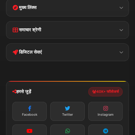
मुख्य लिंक्स
Home
Contact Us
समाचार श्रेणी
Terms &
Disclaimer
बिहार
क्राइम
Conditions
डिजिटल सेवाएं
पॉलिटिकल
Privacy Policy
झारखण्ड
मोबाइल ऐप
iOS & Android
नेशनल
स्पोर्ट्स
डाउनलोड करें
हमसे जुड़ें
40K+ फॉलोअर्स
न्यूज़ अलर्ट
तत्काल अपडेट
Facebook
Twitter
Instagram
सब्सक्राइब करें