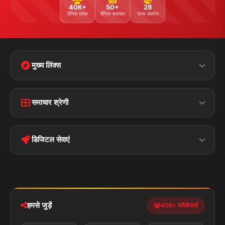
40K+
50+
28
दैनिक दर्शक
दैनिक समाचार
राज्य कवरेज
मुख्य लिंक्स
Home
Contact Us
समाचार श्रेणी
Terms &
Disclaimer
बिहार
क्राइम
Conditions
डिजिटल सेवाएं
पॉलिटिकल
Privacy Policy
झारखण्ड
मोबाइल ऐप
iOS & Android
नेशनल
स्पोर्ट्स
डाउनलोड करें
हमसे जुड़ें
40K+ फॉलोअर्स
न्यूज़ अलर्ट