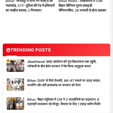
Bihar: भागलपुर में मिनी गन फैक्ट्री का
Bihar News : लखीसराय में 51वीं
भंडाफोड़, STF-पुलिस की रेड में हथियारों
बिहार सीनियर पुरुष कबड्डी
का जखीरा बरामद, 5 गिरफ्तार!
चैम्पियनशिप, 28 जनवरी से होगा धमाका!
TRENDING POSTS
1
Jharkhand: छात्र आंदोलन की गूंज विधानसभा तक पहुंची,
नारेबाजी के बीच हेमंत सरकार ने पेश किया अनुपूरक बजट!
2
Bihar: DGP से मिले तेजस्वी, AK-47 मामले पर उठाए सवाल;
फायरिंग और बंटी हत्याकांड पर सरकार को घेरा!
3
Bihar: बिहार म्यूजियम में CM ने 3 प्रदर्शनियों का उद्घाटन, 8
पद्मश्री कलाकार रहे मौजूद; विस्तार के लिए 1 एकड़ जमीन मिली!