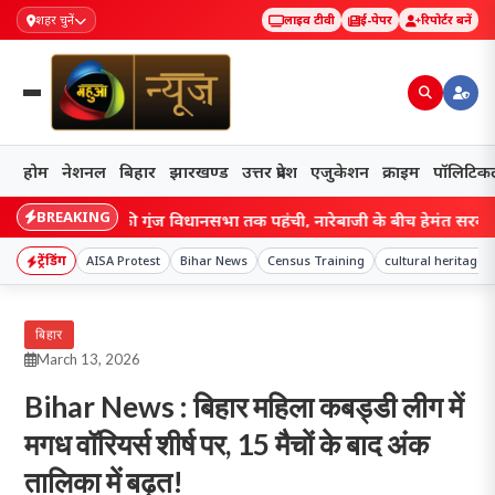
शहर चुनें
लाइव टीवी
ई-पेपर
रिपोर्टर बनें
होम
नेशनल
बिहार
झारखण्ड
उत्तर प्रदेश
एजुकेशन
क्राइम
पॉलिटिक
BREAKING
लन की गूंज विधानसभा तक पहुंची, नारेबाजी के बीच हेमंत सरकार ने पेश किया
ट्रेंडिंग
AISA Protest
Bihar News
Census Training
cultural heritage
बिहार
March 13, 2026
Bihar News : बिहार महिला कबड्डी लीग में
मगध वॉरियर्स शीर्ष पर, 15 मैचों के बाद अंक
तालिका में बढ़त!