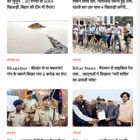
का जुनून… 30 राज्यों के 600+
मिशन विश्व कप, नीदरलैंड रवाना हुई टीम,
खिलाड़ी, बिहार की टीम भी तैयार!
पहली बार एक साथ 4 खिलाड़ी करेंगी
भारत का प्रतिनिधित्व!
पॉलिटिकल
स्पोर्ट्स
Bhagalpur : बोल्डर थे या बबलगम?
Bihar News : मैराथन से साइकिल रेस
गंगा के सामने बिखर गया 6 करोड़ का दंभ!
तक… छात्राओं ने दिखाया ‘नारी शक्ति’
का असली जोश!
क्राइम
स्पोर्ट्स