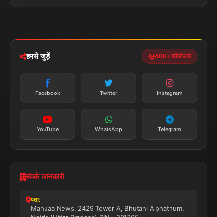
पॉलिटिकल
Privacy Policy
झारखण्ड
मोबाइल ऐप
iOS & Android
नेशनल
स्पोर्ट्स
डाउनलोड करें
हमसे जुड़ें
40K+ फॉलोअर्स
न्यूज़ अलर्ट
तत्काल अपडेट
Facebook
Twitter
Instagram
सब्सक्राइब करें
YouTube
WhatsApp
Telegram
संपर्क जानकारी
पता:
Mahuaa News, 2429 Tower A, Bhutani Alphathum,