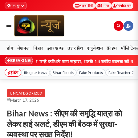
शहर चुनें
लाइव टीवी
ई-पेपर
रिपोर्टर बनें
होम
नेशनल
बिहार
झारखण्ड
उत्तर प्रदेश
एजुकेशन
क्राइम
पॉलिटिक
BREAKING
 ऑपरेशन ‘नन्हे फरिश्ते’ बना सहारा, भटके 14 वर्षीय बालक को RPF ने सुरक्
ट्रेंडिंग
Bhojpur News
Bihar Floods
Fake Products
Fake Teacher Cert
UNCATEGORIZED
March 17, 2026
Bihar News : सीएम की समृद्धि यात्रा को
लेकर हाई अलर्ट, डीएम की बैठक में सुरक्षा-
व्यवस्था पर सख्त निर्देश!