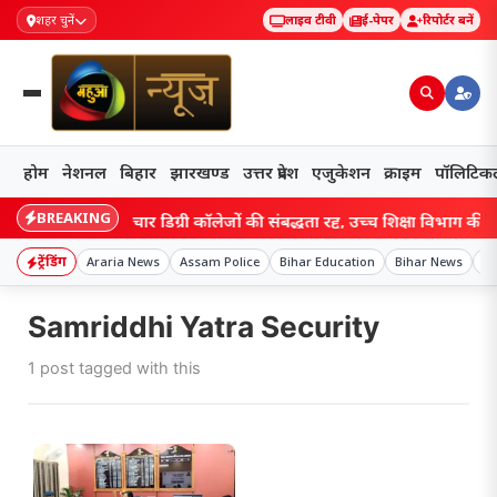
शहर चुनें
लाइव टीवी
ई-पेपर
रिपोर्टर बनें
होम
नेशनल
बिहार
झारखण्ड
उत्तर प्रदेश
एजुकेशन
क्राइम
पॉलिटिक
BREAKING
Bihar: बिहार के चार डिग्री कॉलेजों की संबद्धता रद्द, उच्च शिक्षा विभाग की कार्
ट्रेंडिंग
Araria News
Assam Police
Bihar Education
Bihar News
cr
Samriddhi Yatra Security
1 post tagged with this