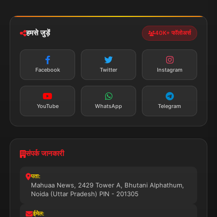
iOS & Android
नेशनल
स्पोर्ट्स
डाउनलोड करें
हमसे जुड़ें
40K+ फॉलोअर्स
न्यूज़ अलर्ट
तत्काल अपडेट
Facebook
Twitter
Instagram
सब्सक्राइब करें
YouTube
WhatsApp
Telegram
संपर्क जानकारी
पता:
Mahuaa News, 2429 Tower A, Bhutani Alphathum,
Noida (Uttar Pradesh) PIN - 201305
ईमेल: