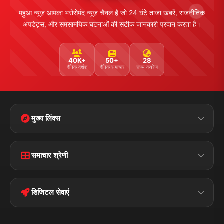
महुआ न्यूज़ आपका भरोसेमंद न्यूज़ चैनल है जो 24 घंटे ताजा खबरें, राजनीतिक
अपडेट्स, और समसामयिक घटनाओं की सटीक जानकारी प्रदान करता है।
40K+
50+
28
दैनिक दर्शक
दैनिक समाचार
राज्य कवरेज
मुख्य लिंक्स
Home
Contact Us
समाचार श्रेणी
Terms &
Disclaimer
बिहार
क्राइम
Conditions
डिजिटल सेवाएं
पॉलिटिकल
Privacy Policy
झारखण्ड
मोबाइल ऐप