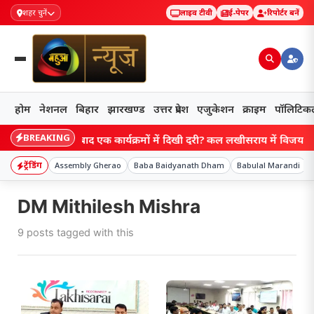
शहर चुनें
लाइव टीवी
ई-पेपर
रिपोर्टर बनें
होम
नेशनल
बिहार
झारखण्ड
उत्तर प्रदेश
एजुकेशन
क्राइम
पॉलिटिक
BREAKING
ihar: एक के बाद एक कार्यक्रमों में दिखी दूरी? कल लखीसराय में विजय सिन्हा 
ट्रेंडिंग
Assembly Gherao
Baba Baidyanath Dham
Babulal Marandi
DM Mithilesh Mishra
9 posts tagged with this