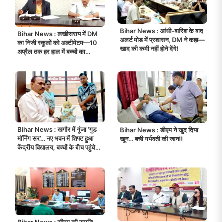
Bihar News : आंधी-बारिश के बाद
Bihar News : लखीसराय में DM
अलर्ट मोड में प्रशासन, DM ने कहा—
का निजी स्कूलों को अल्टीमेटम—10
खाद की कमी नहीं होने देंगे!
अप्रैल तक हर हाल में बच्चों का
नामांकन पूरा करें!
Bihar News : खगौर में गूंजा ‘गुड
Bihar News : डीएम ने खुद दिया
मॉर्निंग सर’… नए भवन में शिफ्ट हुआ
खून… बची गर्भवती की जान!!
केंद्रीय विद्यालय, बच्चों के बीच पहुंचे
DM!
Bihar News : सीएम की समृद्धि