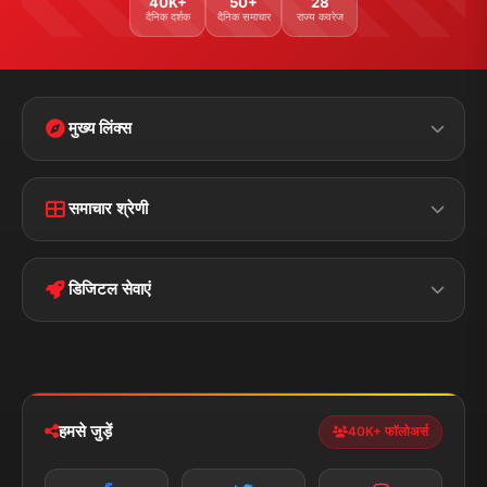
40K+
50+
28
दैनिक दर्शक
दैनिक समाचार
राज्य कवरेज
मुख्य लिंक्स
Home
Contact Us
समाचार श्रेणी
Terms &
Disclaimer
बिहार
क्राइम
Conditions
डिजिटल सेवाएं
पॉलिटिकल
Privacy Policy
झारखण्ड
मोबाइल ऐप
iOS & Android
नेशनल
स्पोर्ट्स
डाउनलोड करें
हमसे जुड़ें
40K+ फॉलोअर्स
न्यूज़ अलर्ट