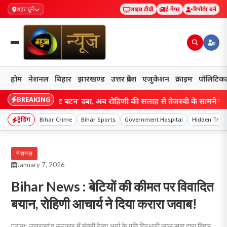
शहर चुनें
लाइव टीवी
ई-पेपर
रिपोर्टर बनें
होम
नेशनल
बिहार
झारखण्ड
उत्तर प्रदेश
एजुकेशन
क्राइम
पॉलिटिक
BREAKING
जद में ‘रीसेट बटन’ दबा, अब रोहिणी की सलाह से तेजस्वी के सामने नई चुनौती;
ट्रेंडिंग
Bihar Crime
Bihar Sports
Government Hospital
Hidden Trea
नेशनल
January 7, 2026
Bihar News : बेटियों की कीमत पर विवादित
बयान, रोहिणी आचार्य ने दिया करारा जवाब!
पटना: उत्तराखंड सरकार में मंत्री रेखा आर्य के पति गिरधारी लाल साहू द्वारा बिहार