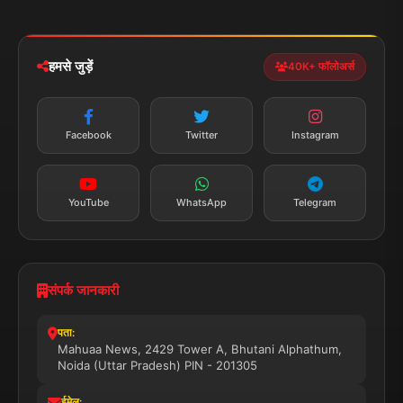
iOS & Android
नेशनल
स्पोर्ट्स
डाउनलोड करें
हमसे जुड़ें
40K+ फॉलोअर्स
न्यूज़ अलर्ट
तत्काल अपडेट
Facebook
Twitter
Instagram
सब्सक्राइब करें
YouTube
WhatsApp
Telegram
संपर्क जानकारी
पता:
Mahuaa News, 2429 Tower A, Bhutani Alphathum,
Noida (Uttar Pradesh) PIN - 201305
ईमेल: