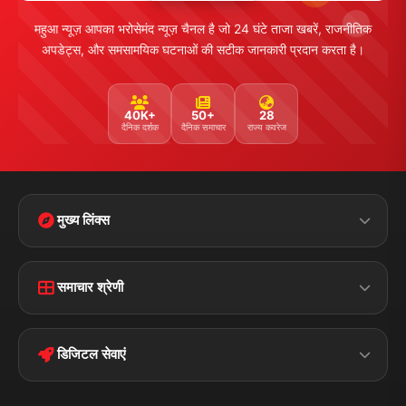
महुआ न्यूज़ आपका भरोसेमंद न्यूज़ चैनल है जो 24 घंटे ताजा खबरें, राजनीतिक
अपडेट्स, और समसामयिक घटनाओं की सटीक जानकारी प्रदान करता है।
40K+
50+
28
दैनिक दर्शक
दैनिक समाचार
राज्य कवरेज
मुख्य लिंक्स
Home
Contact Us
समाचार श्रेणी
Terms &
Disclaimer
बिहार
क्राइम
Conditions
डिजिटल सेवाएं
पॉलिटिकल
Privacy Policy
झारखण्ड
मोबाइल ऐप