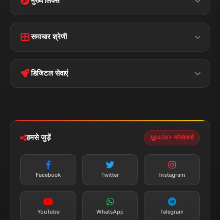
मुख्य लिंक्स
Home
Contact Us
समाचार श्रेणी
Terms &
Disclaimer
बिहार
क्राइम
Conditions
डिजिटल सेवाएं
पॉलिटिकल
Privacy Policy
झारखण्ड
मोबाइल ऐप
iOS & Android
नेशनल
स्पोर्ट्स
डाउनलोड करें
हमसे जुड़ें
40K+ फॉलोअर्स
न्यूज़ अलर्ट
तत्काल अपडेट
Facebook
Twitter
Instagram
सब्सक्राइब करें
YouTube
WhatsApp
Telegram