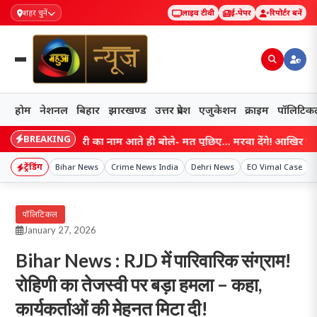
शहर चुनें
लाइव टीवी
ई-पेपर
रिपोर्टर बनें
होम
नेशनल
बिहार
झारखण्ड
उत्तर प्रदेश
एजुकेशन
क्राइम
पॉलिटिक
BREAKING
 सम्राट चौधरी का नाम आते ही बोले- मत पूछिए… मरवा देंगे! आखिर गोपाल मंडल
ट्रेंडिंग
Bihar News
Crime News India
Dehri News
EO Vimal Case
पॉलिटिकल
January 27, 2026
Bihar News : RJD में पारिवारिक संग्राम!
रोहिणी का तेजस्वी पर बड़ा हमला – कहा,
कार्यकर्ताओं की मेहनत मिटा दी!