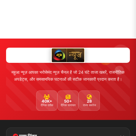
महुआ न्यूज़ आपका भरोसेमंद न्यूज़ चैनल है जो 24 घंटे ताजा खबरें, राजनीतिक
अपडेट्स, और समसामयिक घटनाओं की सटीक जानकारी प्रदान करता है।
40K+
50+
28
दैनिक दर्शक
दैनिक समाचार
राज्य कवरेज