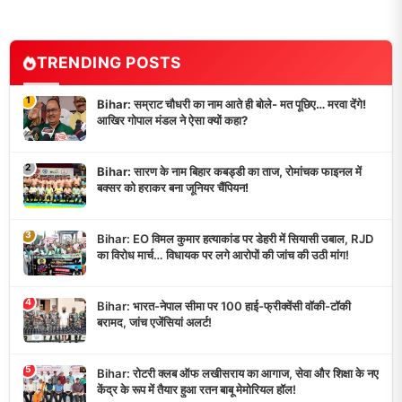
TRENDING POSTS
1
Bihar: सम्राट चौधरी का नाम आते ही बोले- मत पूछिए… मरवा देंगे!
आखिर गोपाल मंडल ने ऐसा क्यों कहा?
2
Bihar: सारण के नाम बिहार कबड्डी का ताज, रोमांचक फाइनल में
बक्सर को हराकर बना जूनियर चैंपियन!
3
Bihar: EO विमल कुमार हत्याकांड पर डेहरी में सियासी उबाल, RJD
का विरोध मार्च… विधायक पर लगे आरोपों की जांच की उठी मांग!
4
Bihar: भारत-नेपाल सीमा पर 100 हाई-फ्रीक्वेंसी वॉकी-टॉकी
बरामद, जांच एजेंसियां अलर्ट!
5
Bihar: रोटरी क्लब ऑफ लखीसराय का आगाज, सेवा और शिक्षा के नए
केंद्र के रूप में तैयार हुआ रतन बाबू मेमोरियल हॉल!