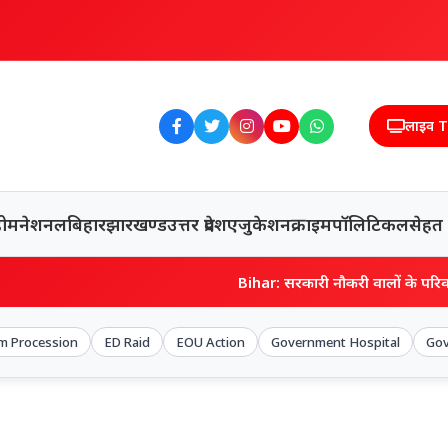
लाइव 
होम
नेशनल
बिहार
झारखण्ड
उत्तर प्रदेश
एजुकेशन
क्राइम
पॉलिटिकल
सेहत
Bihar: सरकारी नौकरी वालों के परिवार के लिए बड़ी खबर, 
m Procession
ED Raid
EOU Action
Government Hospital
Gov