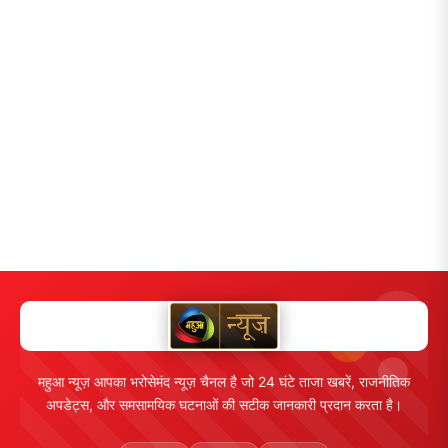
महुआ न्यूज़ आपका भरोसेमंद न्यूज़ चैनल है जो 24 घंटे ताजा खबरें, राजनीतिक
अपडेट्स, और समसामयिक घटनाओं की सटीक जानकारी प्रदान करता है।