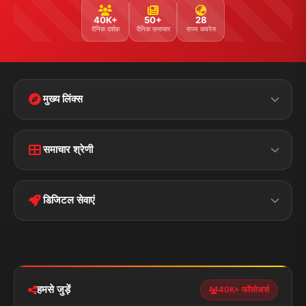
40K+
50+
28
दैनिक दर्शक
दैनिक समाचार
राज्य कवरेज
मुख्य लिंक्स
Home
Contact Us
समाचार श्रेणी
Terms &
Disclaimer
बिहार
क्राइम
Conditions
डिजिटल सेवाएं
पॉलिटिकल
Privacy Policy
झारखण्ड
मोबाइल ऐप
iOS & Android
नेशनल
स्पोर्ट्स
डाउनलोड करें
हमसे जुड़ें
40K+ फॉलोअर्स