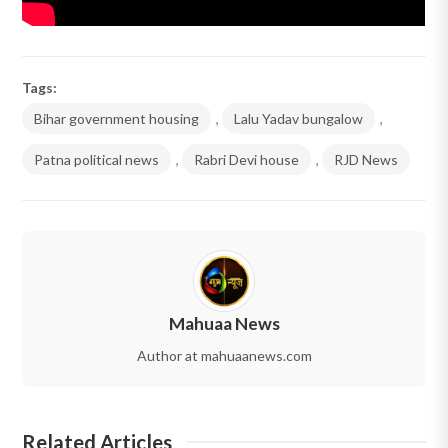
Tags:
Bihar government housing
,
Lalu Yadav bungalow
,
Patna political news
,
Rabri Devi house
,
RJD News
Mahuaa News
Author at mahuaanews.com
Related Articles