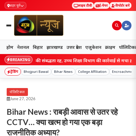
शहर चुनें
लाइव टीवी
ई-पेपर
रिपोर्टर बनें
होम
नेशनल
बिहार
झारखण्ड
उत्तर प्रदेश
एजुकेशन
क्राइम
पॉलिटिक
BREAKING
ी कॉलेजों की संबद्धता रद्द, उच्च शिक्षा विभाग की कार्रवाई से मचा हड़कंप; छात्रो
ट्रेंडिंग
Bhojpuri Bawal
Bihar News
College Affiliation
Encroachment
पॉलिटिकल
June 27, 2026
Bihar News : राबड़ी आवास से उतर रहे
CCTV… क्या खत्म हो गया एक बड़ा
राजनीतिक अध्याय?