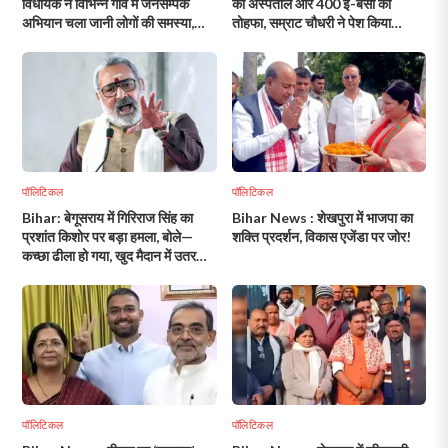
विधायक ने विभिन्न गांव में जनसम्पर्क
का अस्पताल और 400 ई-बसों का
अभियान चला जानी लोगों की समस्या,
तोहफा, सम्राट चौधरी ने पेश किया
ऑन स्पॉट निष्पादन
‘विकास का रिपोर्ट कार्ड’, लेकिन गेट पर
मरीजों का इंतजार बना सवाल!
पॉलिटिकल
पॉलिटिकल
Bihar: बेगूसराय में गिरिराज सिंह का
Bihar News : शेखपुरा में भाजपा का
प्रशांत किशोर पर बड़ा हमला, बोले—
शक्ति प्रदर्शन, विकास एजेंडा पर जोर!
कच्छा ढीला हो गया, खुद मैदान में उतर
गए!
पॉलिटिकल
पॉलिटिकल