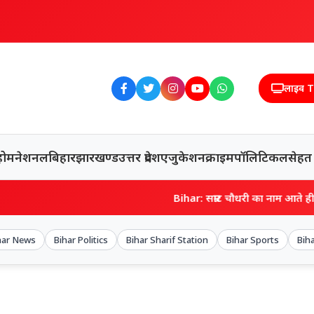
लाइव 
होम
नेशनल
बिहार
झारखण्ड
उत्तर प्रदेश
एजुकेशन
क्राइम
पॉलिटिकल
सेहत
Bihar: सम्राट चौधरी का नाम आते ही बोले- मत पूछिए… मर
har News
Bihar Politics
Bihar Sharif Station
Bihar Sports
Bih