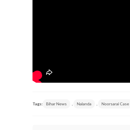
,
,
Tags:
Bihar News
Nalanda
Noorsarai Case