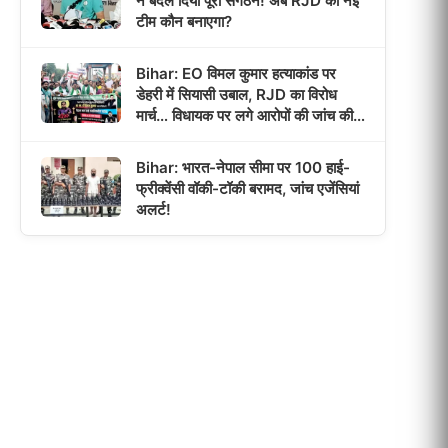
ने बदल दिया पूरा संगठन! अब RJD की नई
टीम कौन बनाएगा?
Bihar: EO विमल कुमार हत्याकांड पर
डेहरी में सियासी उबाल, RJD का विरोध
मार्च… विधायक पर लगे आरोपों की जांच की
उठी मांग!
Bihar: भारत-नेपाल सीमा पर 100 हाई-
फ्रीक्वेंसी वॉकी-टॉकी बरामद, जांच एजेंसियां
अलर्ट!