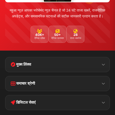
महुआ न्यूज़ आपका भरोसेमंद न्यूज़ चैनल है जो 24 घंटे ताजा खबरें, राजनीतिक
अपडेट्स, और समसामयिक घटनाओं की सटीक जानकारी प्रदान करता है।
40K+
50+
28
दैनिक दर्शक
दैनिक समाचार
राज्य कवरेज
मुख्य लिंक्स
Home
Contact Us
समाचार श्रेणी
Terms &
Disclaimer
बिहार
क्राइम
Conditions
डिजिटल सेवाएं
पॉलिटिकल
Privacy Policy
झारखण्ड