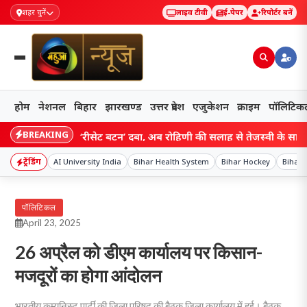
शहर चुनें
लाइव टीवी
ई-पेपर
रिपोर्टर बनें
होम
नेशनल
बिहार
झारखण्ड
उत्तर प्रदेश
एजुकेशन
क्राइम
पॉलिटिक
BREAKING
r: राजद में ‘रीसेट बटन’ दबा, अब रोहिणी की सलाह से तेजस्वी के सामने नई चुन
ट्रेंडिंग
AI University India
Bihar Health System
Bihar Hockey
Bihar 
पॉलिटिकल
April 23, 2025
26 अप्रैल को डीएम कार्यालय पर किसान-
मजदूरों का होगा आंदोलन
भारतीय कम्युनिस्ट पार्टी की जिला परिषद की बैठक जिला कार्यालय में हुई। बैठक