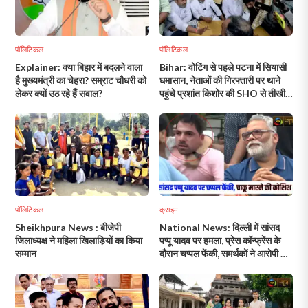
पॉलिटिकल
पॉलिटिकल
Explainer: क्या बिहार में बदलने वाला
Bihar: वोटिंग से पहले पटना में सियासी
है मुख्यमंत्री का चेहरा? सम्राट चौधरी को
घमासान, नेताओं की गिरफ्तारी पर थाने
लेकर क्यों उठ रहे हैं सवाल?
पहुंचे प्रशांत किशोर की SHO से तीखी
बहस!
पॉलिटिकल
क्राइम
Sheikhpura News : बीजेपी
National News: दिल्ली में सांसद
जिलाध्यक्ष ने महिला खिलाड़ियों का किया
पप्पू यादव पर हमला, प्रेस कॉन्फ्रेंस के
सम्मान
दौरान चप्पल फेंकी, समर्थकों ने आरोपी को
पीटा!