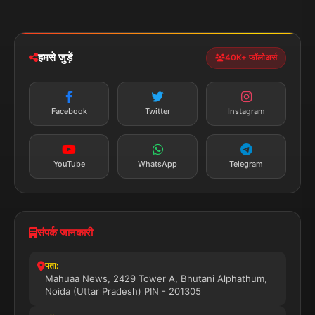
मोबाइल ऐप
iOS & Android
नेशनल
स्पोर्ट्स
डाउनलोड करें
हमसे जुड़ें
40K+ फॉलोअर्स
न्यूज़ अलर्ट
तत्काल अपडेट
Facebook
Twitter
Instagram
सब्सक्राइब करें
YouTube
WhatsApp
Telegram
संपर्क जानकारी
पता:
Mahuaa News, 2429 Tower A, Bhutani Alphathum,
Noida (Uttar Pradesh) PIN - 201305