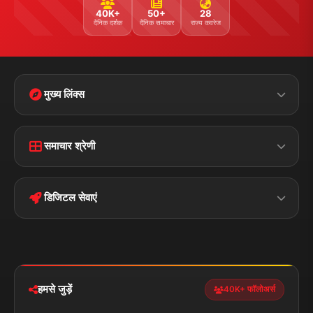
40K+
50+
28
दैनिक दर्शक
दैनिक समाचार
राज्य कवरेज
मुख्य लिंक्स
Home
Contact Us
समाचार श्रेणी
Terms &
Disclaimer
बिहार
क्राइम
Conditions
डिजिटल सेवाएं
पॉलिटिकल
Privacy Policy
झारखण्ड
मोबाइल ऐप
iOS & Android
नेशनल
स्पोर्ट्स
डाउनलोड करें
हमसे जुड़ें
40K+ फॉलोअर्स