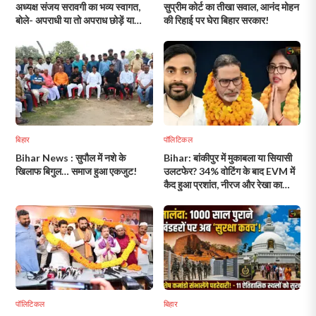
अध्यक्ष संजय सरावगी का भव्य स्वागत,
सुप्रीम कोर्ट का तीखा सवाल, आनंद मोहन
बोले- अपराधी या तो अपराध छोड़ें या
की रिहाई पर घेरा बिहार सरकार!
बिहार छोड़ दें!
बिहार
पॉलिटिकल
Bihar News : सुपौल में नशे के
Bihar: बांकीपुर में मुकाबला या सियासी
खिलाफ बिगुल… समाज हुआ एकजुट!
उलटफेर? 34% वोटिंग के बाद EVM में
कैद हुआ प्रशांत, नीरज और रेखा का
भविष्य!
पॉलिटिकल
बिहार