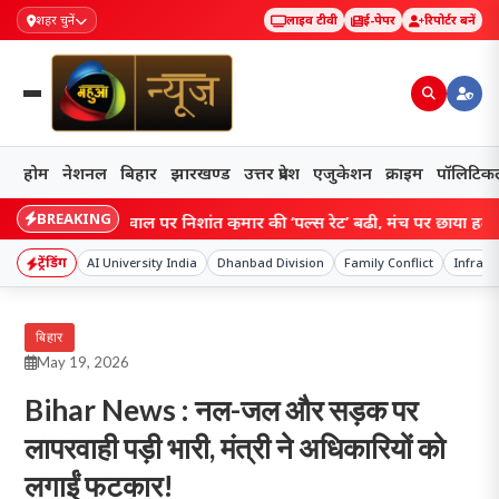
शहर चुनें
लाइव टीवी
ई-पेपर
रिपोर्टर बनें
होम
नेशनल
बिहार
झारखण्ड
उत्तर प्रदेश
एजुकेशन
क्राइम
पॉलिटिक
BREAKING
 शादी के सवाल पर निशांत कुमार की ‘पल्स रेट’ बढ़ी, मंच पर छाया हल्का-फुल्का
ट्रेंडिंग
AI University India
Dhanbad Division
Family Conflict
Infrast
बिहार
May 19, 2026
Bihar News : नल-जल और सड़क पर
लापरवाही पड़ी भारी, मंत्री ने अधिकारियों को
लगाईं फटकार!