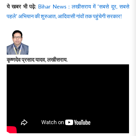
ये खबर भी पढ़े:
Bihar News : लखीसराय में ‘सबसे दूर, सबसे
पहले’ अभियान की शुरुआत, आदिवासी गांवों तक पहुंचेगी सरकार!
कृष्णदेव प्रसाद यादव, लखीसराय.