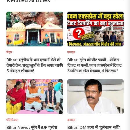
बिहार
क्राइम
Bihar: श्रृंगीऋषि धाम श्रावणी मेले की
Bihar: ट्रेन की सीट पक्की… लेकिन
तैयारी तेज, श्रद्धालुओं के लिए लगाए जाएंगे
टिकट था फर्जी, पवन एक्सप्रेस में टिकट
5 मोबाइल शौचालय!
टेम्परिंग का खेल बेनकाब, 4 गिरफ्तार!
पॉलिटिकल
क्राइम
Bihar News : मुंगेर में BJP प्रदेश
Bihar: DM हत्या भी ‘दुर्लभतम’ नहीं?