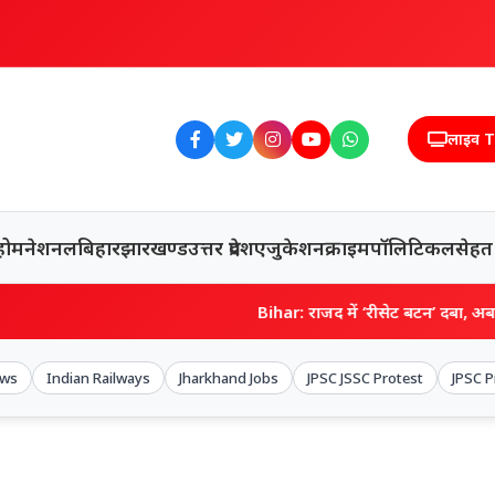
लाइव 
होम
नेशनल
बिहार
झारखण्ड
उत्तर प्रदेश
एजुकेशन
क्राइम
पॉलिटिकल
सेहत
Bihar: राजद में ‘रीसेट बटन’ दबा, अब रोहिणी की सलाह से तेज
ews
Indian Railways
Jharkhand Jobs
JPSC JSSC Protest
JPSC P