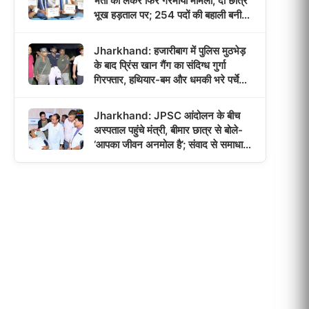
भर्ती को लेकर फिर गरमाया मामला, दो छात्र
भूख हड़ताल पर; 254 पदों की बहाली बनी
आंदोलन की वजह!
Jharkhand: हजारीबाग में पुलिस मुठभेड़
के बाद प्रिंस खान गैंग का संदिग्ध गुर्गा
गिरफ्तार, हथियार-बम और धमकी भरे पर्चे
बरामद!
Jharkhand: JPSC आंदोलन के बीच
अस्पताल पहुंचे मंत्री, बीमार छात्र से बोले-
‘आपका जीवन अनमोल है’; संवाद से समाधान
का भरोसा!