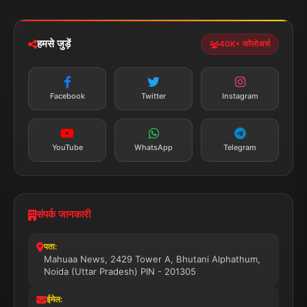
iOS & Android
नेशनल
स्पोर्ट्स
डाउनलोड करें
हमसे जुड़ें
40K+ फॉलोअर्स
न्यूज़ अलर्ट
तत्काल अपडेट
Facebook
Twitter
Instagram
सब्सक्राइब करें
YouTube
WhatsApp
Telegram
संपर्क जानकारी
पता:
Mahuaa News, 2429 Tower A, Bhutani Alphathum,
Noida (Uttar Pradesh) PIN - 201305
ईमेल: