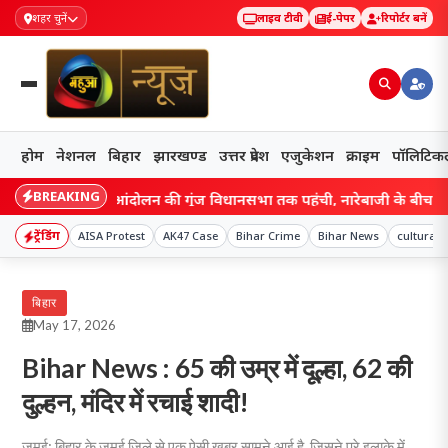
शहर चुनें
लाइव टीवी
ई-पेपर
रिपोर्टर बनें
होम
नेशनल
बिहार
झारखण्ड
उत्तर प्रदेश
एजुकेशन
क्राइम
पॉलिटिक
BREAKING
nd: छात्र आंदोलन की गूंज विधानसभा तक पहुंची, नारेबाजी के बीच हेमंत सरक
ट्रेंडिंग
AISA Protest
AK47 Case
Bihar Crime
Bihar News
cultural 
बिहार
May 17, 2026
Bihar News : 65 की उम्र में दूल्हा, 62 की
दुल्हन, मंदिर में रचाई शादी!
जमुई: बिहार के जमुई जिले से एक ऐसी खबर सामने आई है, जिसने पूरे इलाके में