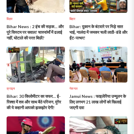
बिहार
बिहार
Bihar News : 2 इंच की सड़क… और
Bihar: दुकान के बंटवारे पर भिड़े सात
पूरे सिस्टम पर सवाल! चारुवांमाँ में ढलाई
भाई, नालंदा में जमकर चली लाठी-डंडे और
नहीं, घोटाले की परत बिछी?
ईंट-पत्थर!
क्राइम
नेशनल
Bihar: 30 किलोमीटर का सफर… ई-
Jamui News : फाइलेरिया उन्मूलन के
रिक्शा में शव और साथ बैठे परिजन, मुंगेर
लिए लगभग 21 लाख लोगों को खिलाई
की ये कहानी आपको झकझोर देगी!
जाएगी दवा