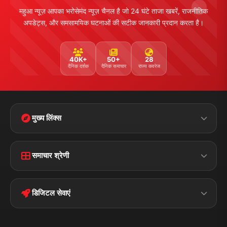
महुआ न्यूज़ आपका भरोसेमंद न्यूज़ चैनल है जो 24 घंटे ताजा खबरें, राजनीतिक
अपडेट्स, और समसामयिक घटनाओं की सटीक जानकारी प्रदान करता है।
40K+
50+
28
दैनिक दर्शक
दैनिक समाचार
राज्य कवरेज
मुख्य लिंक्स
Home
Contact Us
समाचार श्रेणी
Terms &
Disclaimer
बिहार
क्राइम
Conditions
डिजिटल सेवाएं
पॉलिटिकल
Privacy Policy
झारखण्ड
मोबाइल ऐप