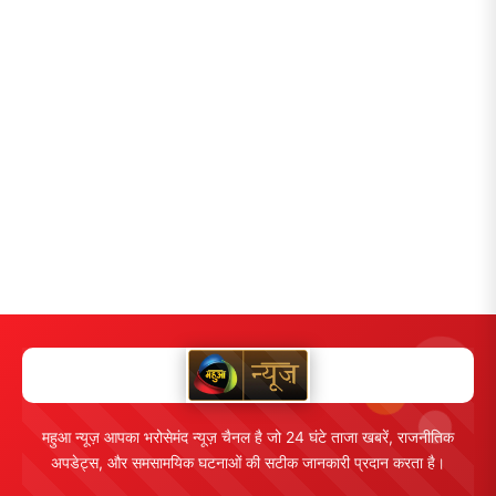
महुआ न्यूज़ आपका भरोसेमंद न्यूज़ चैनल है जो 24 घंटे ताजा खबरें, राजनीतिक
अपडेट्स, और समसामयिक घटनाओं की सटीक जानकारी प्रदान करता है।