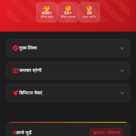
40K+
50+
28
दैनिक दर्शक
दैनिक समाचार
राज्य कवरेज
मुख्य लिंक्स
Home
Contact Us
समाचार श्रेणी
Terms &
Disclaimer
बिहार
क्राइम
Conditions
डिजिटल सेवाएं
पॉलिटिकल
Privacy Policy
झारखण्ड
मोबाइल ऐप
iOS & Android
नेशनल
स्पोर्ट्स
डाउनलोड करें
हमसे जुड़ें
40K+ फॉलोअर्स