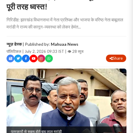
पूरी तरह ध्वस्त!
गिरिडीह: झारखंड विधानसभा में नेता प्रतिपक्ष और भाजपा के वरिष्ठ नेता बाबूलाल
मरांडी ने राज्य की कानून-व्यवस्था को लेकर हेमंत...
न्यूज़ डेस्क
| Published by:
Mahuaa News
पॉलिटिकल | July 2, 2026 09:33 IST |
👁 28 व्यूज
Share
पत्रकारों से रूबरू होते बाबु लाल मरांडी