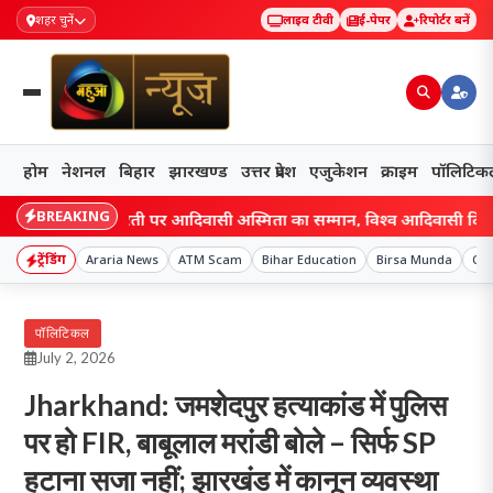
शहर चुनें
लाइव टीवी
ई-पेपर
रिपोर्टर बनें
होम
नेशनल
बिहार
झारखण्ड
उत्तर प्रदेश
एजुकेशन
क्राइम
पॉलिटिक
BREAKING
ा की धरती पर आदिवासी अस्मिता का सम्मान, विश्व आदिवासी दिवस पर डीसी ने 
ट्रेंडिंग
Araria News
ATM Scam
Bihar Education
Birsa Munda
Cou
पॉलिटिकल
July 2, 2026
Jharkhand: जमशेदपुर हत्याकांड में पुलिस
पर हो FIR, बाबूलाल मरांडी बोले – सिर्फ SP
हटाना सजा नहीं; झारखंड में कानून व्यवस्था