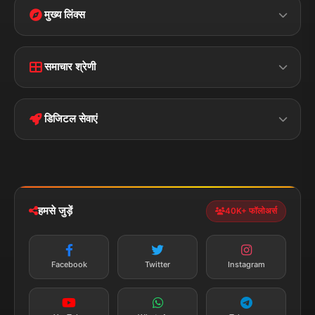
मुख्य लिंक्स
Home
Contact Us
समाचार श्रेणी
Terms &
Disclaimer
बिहार
क्राइम
Conditions
डिजिटल सेवाएं
पॉलिटिकल
Privacy Policy
झारखण्ड
मोबाइल ऐप
iOS & Android
नेशनल
स्पोर्ट्स
डाउनलोड करें
हमसे जुड़ें
40K+ फॉलोअर्स
न्यूज़ अलर्ट
तत्काल अपडेट
Facebook
Twitter
Instagram
सब्सक्राइब करें