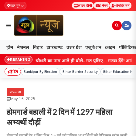
शहर चुनें
लाइव टीवी
ई-पेपर
रिपोर्टर बनें
होम
नेशनल
बिहार
झारखण्ड
उत्तर प्रदेश
एजुकेशन
क्राइम
पॉलिटिक
BREAKING
ihar: सम्राट चौधरी का नाम आते ही बोले- मत पूछिए… मरवा देंगे! आखिर गोपाल 
ट्रेंडिंग
Bankipur By Election
Bihar Border Security
Bihar Education Ne
सफलता
May 15, 2025
होमगार्ड बहाली में 2 दिन में 1297 महिला
अभ्यर्थी दौड़ीं
होमगार्ड बहाली के अंतिम दिन 15 मई को महिला अभ्यर्थियों की मेडिकल जांच जारी