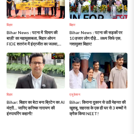
बिहार
बिहार
Bihar News : पटना में ‘दिमाग की
Bihar News : पटना की सड़कों पर
बाज़ी’ का महामुकाबला, बिहार ओपन
10 हजार लोग दौड़े… लक्ष्य सिर्फ एक,
FIDE शतरंज में इंद्रजीत का जलवा,
नशामुक्त बिहार!
स्कूलों में भी पहुंचेगा चेस!
बिहार
एजुकेशन
Bihar: बिहार का बेटा बना ब्रिटेन का AI
Bihar: किराना दुकान से उठी मेहनत की
मंत्री… जानिए कनिष्क नारायण की
खुशबू, सहरसा के एक ही घर से 3 बच्चों ने
इंस्पायरिंग कहानी!
क्रैक किया NEET!