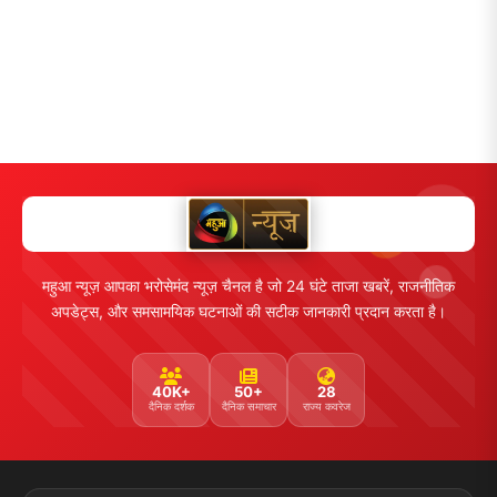
महुआ न्यूज़ आपका भरोसेमंद न्यूज़ चैनल है जो 24 घंटे ताजा खबरें, राजनीतिक
अपडेट्स, और समसामयिक घटनाओं की सटीक जानकारी प्रदान करता है।
40K+
50+
28
दैनिक दर्शक
दैनिक समाचार
राज्य कवरेज