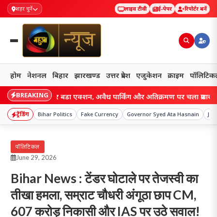
शहर चुनें
लाइव टीवी
ई-पेपर
रिपोर्टर बनें
होम
नेशनल
बिहार
झारखण्ड
उत्तर प्रदेश
एजुकेशन
क्राइम
पॉलिटिक
BREAKING
ं जाम पर बड़ा एक्शन, अवैध पार्किंग और अतिक्रमण पर चला प्रशासन का डंडा, दुक
ट्रेंडिंग
Bihar Politics
Fake Currency
Governor Syed Ata Hasnain
Jan
पॉलिटिकल
June 29, 2026
Bihar News : टेंडर घोटाले पर तेजस्वी का
तीखा हमला, सम्राट चौधरी अंगूठा छाप CM,
607 करोड़ निकासी और IAS पर उठे सवाल!