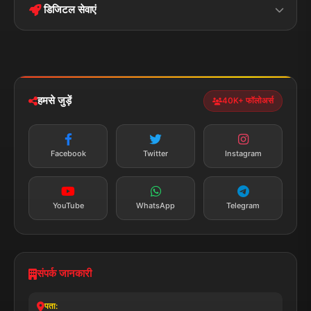
डिजिटल सेवाएं
पॉलिटिकल
Privacy Policy
झारखण्ड
मोबाइल ऐप
iOS & Android
नेशनल
स्पोर्ट्स
डाउनलोड करें
हमसे जुड़ें
40K+ फॉलोअर्स
न्यूज़ अलर्ट
तत्काल अपडेट
Facebook
Twitter
Instagram
सब्सक्राइब करें
YouTube
WhatsApp
Telegram
संपर्क जानकारी
पता: