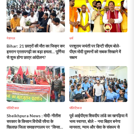
नेशनल
धर्म
Bihar: 21 छात्रों की मौत का जिक्र कर
परशुराम जयंती पर डिप्टी सीएम बोले-
इमरान प्रतापगढ़ी का बड़ा हमला… पूर्णिया
पीएम मोदी दुश्मनों को सबक सिखाने में
से शुरू होगा छात्र आंदोलन?
सक्षम
पॉलिटिकल
पॉलिटिकल
Sheikhpura News : मोदी-नीतीश
पूर्व आईपीएस शिवदीप लांडे का खगड़िया में
सरकार के किसान विरोधी रवैया के
भव्य स्वागत, बोले – नया बिहार बनेगा
खिलाफ़ जिला समाहरणालय पर “किसान
मानवता, न्याय और सेवा के संकल्प से
महाजुटान” कार्यक्रम आयोजित