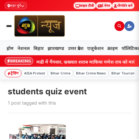
शहर चुनें
लाइव टीवी
ई-पेपर
रिपोर्टर बनें
होम
नेशनल
बिहार
झारखण्ड
उत्तर प्रदेश
एजुकेशन
क्राइम
पॉलिटिक
BREAKING
Bihar: सीतामढ़ी में गैंगवार, कुख्यात शराब माफिया गणेश राय को मारी गोली
ट्रेंडिंग
AISA Protest
Bihar Crime
Bihar Crime News
Bihar Tourism
students quiz event
1 post tagged with this