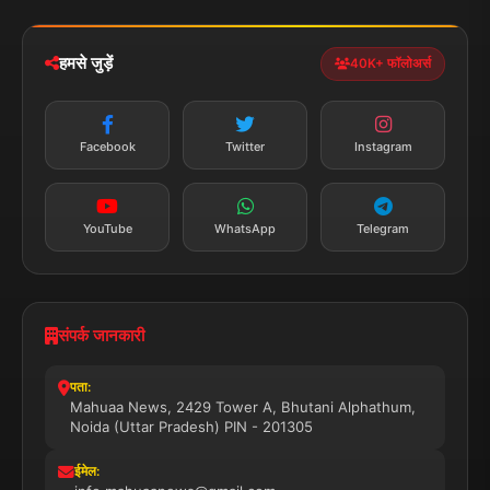
iOS & Android
नेशनल
स्पोर्ट्स
डाउनलोड करें
हमसे जुड़ें
40K+ फॉलोअर्स
न्यूज़ अलर्ट
तत्काल अपडेट
Facebook
Twitter
Instagram
सब्सक्राइब करें
YouTube
WhatsApp
Telegram
संपर्क जानकारी
पता:
Mahuaa News, 2429 Tower A, Bhutani Alphathum,
Noida (Uttar Pradesh) PIN - 201305
ईमेल: