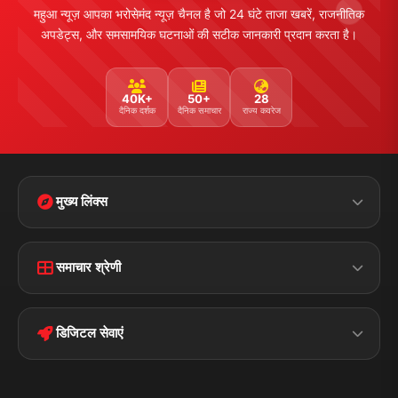
महुआ न्यूज़ आपका भरोसेमंद न्यूज़ चैनल है जो 24 घंटे ताजा खबरें, राजनीतिक
अपडेट्स, और समसामयिक घटनाओं की सटीक जानकारी प्रदान करता है।
40K+
50+
28
दैनिक दर्शक
दैनिक समाचार
राज्य कवरेज
मुख्य लिंक्स
Home
Contact Us
समाचार श्रेणी
Terms &
Disclaimer
बिहार
क्राइम
Conditions
डिजिटल सेवाएं
पॉलिटिकल
Privacy Policy
झारखण्ड
मोबाइल ऐप