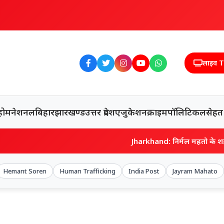
लाइव 
होम
नेशनल
बिहार
झारखण्ड
उत्तर प्रदेश
एजुकेशन
क्राइम
पॉलिटिकल
सेहत
Jharkhand: निर्मल महतो के शहादत दिवस पर भाव
Hemant Soren
Human Trafficking
India Post
Jayram Mahato