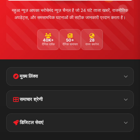
महुआ न्यूज़ आपका भरोसेमंद न्यूज़ चैनल है जो 24 घंटे ताजा खबरें, राजनीतिक
अपडेट्स, और समसामयिक घटनाओं की सटीक जानकारी प्रदान करता है।
40K+
50+
28
दैनिक दर्शक
दैनिक समाचार
राज्य कवरेज
मुख्य लिंक्स
Home
Contact Us
समाचार श्रेणी
Terms &
Disclaimer
बिहार
क्राइम
Conditions
डिजिटल सेवाएं
पॉलिटिकल
Privacy Policy
झारखण्ड
मोबाइल ऐप