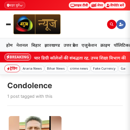
शहर चुनें
लाइव टीवी
ई-पेपर
रिपोर्टर बनें
होम
नेशनल
बिहार
झारखण्ड
उत्तर प्रदेश
एजुकेशन
क्राइम
पॉलिटिक
BREAKING
Bihar: बिहार के चार डिग्री कॉलेजों की संबद्धता रद्द, उच्च शिक्षा विभाग की कार्र
ट्रेंडिंग
Araria News
Bihar News
crime news
Fake Currency
Gas S
Condolence
1 post tagged with this