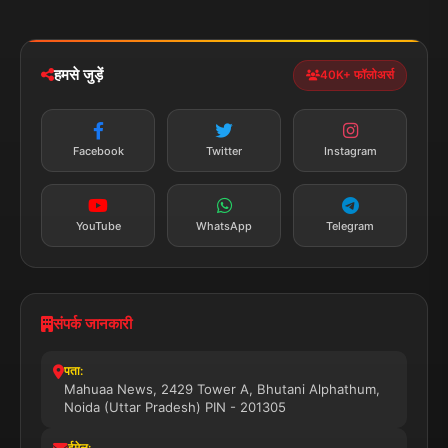
iOS & Android
नेशनल
स्पोर्ट्स
डाउनलोड करें
हमसे जुड़ें
40K+ फॉलोअर्स
न्यूज़ अलर्ट
तत्काल अपडेट
Facebook
Twitter
Instagram
सब्सक्राइब करें
YouTube
WhatsApp
Telegram
संपर्क जानकारी
पता:
Mahuaa News, 2429 Tower A, Bhutani Alphathum,
Noida (Uttar Pradesh) PIN - 201305
ईमेल: