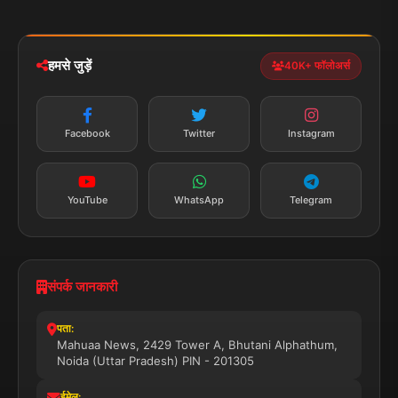
iOS & Android
नेशनल
स्पोर्ट्स
डाउनलोड करें
हमसे जुड़ें
40K+ फॉलोअर्स
न्यूज़ अलर्ट
तत्काल अपडेट
Facebook
Twitter
Instagram
सब्सक्राइब करें
YouTube
WhatsApp
Telegram
संपर्क जानकारी
पता:
Mahuaa News, 2429 Tower A, Bhutani Alphathum,
Noida (Uttar Pradesh) PIN - 201305
ईमेल: