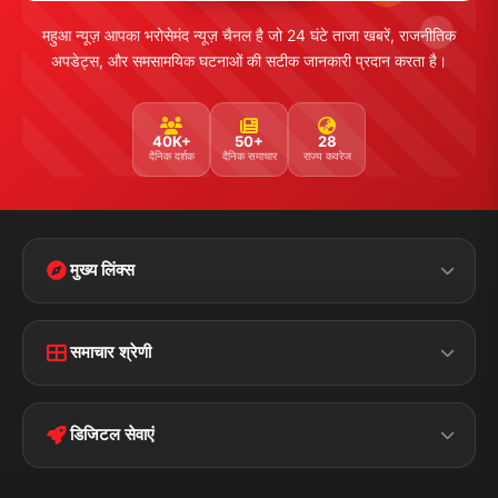
महुआ न्यूज़ आपका भरोसेमंद न्यूज़ चैनल है जो 24 घंटे ताजा खबरें, राजनीतिक
अपडेट्स, और समसामयिक घटनाओं की सटीक जानकारी प्रदान करता है।
40K+
50+
28
दैनिक दर्शक
दैनिक समाचार
राज्य कवरेज
मुख्य लिंक्स
Home
Contact Us
समाचार श्रेणी
Terms &
Disclaimer
बिहार
क्राइम
Conditions
डिजिटल सेवाएं
पॉलिटिकल
Privacy Policy
झारखण्ड
मोबाइल ऐप