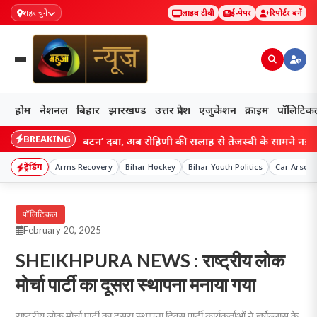
शहर चुनें
लाइव टीवी
ई-पेपर
रिपोर्टर बनें
होम
नेशनल
बिहार
झारखण्ड
उत्तर प्रदेश
एजुकेशन
क्राइम
पॉलिटिक
BREAKING
 में ‘रीसेट बटन’ दबा, अब रोहिणी की सलाह से तेजस्वी के सामने नई चुनौती; सं
ट्रेंडिंग
Arms Recovery
Bihar Hockey
Bihar Youth Politics
Car Arson
पॉलिटिकल
February 20, 2025
SHEIKHPURA NEWS : राष्ट्रीय लोक
मोर्चा पार्टी का दूसरा स्थापना मनाया गया
राष्ट्रीय लोक मोर्चा पार्टी का दूसरा स्थापना दिवस पार्टी कार्यकर्ताओं ने हर्षोल्लास के