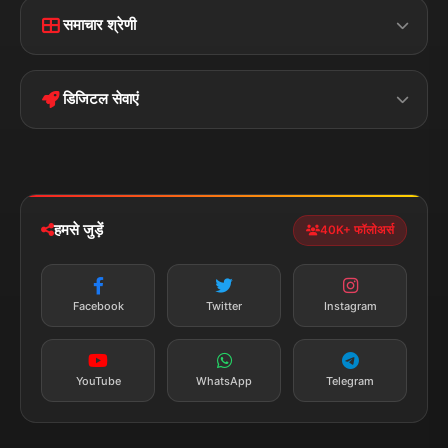
Home
Contact Us
समाचार श्रेणी
Terms &
Disclaimer
बिहार
क्राइम
Conditions
डिजिटल सेवाएं
पॉलिटिकल
Privacy Policy
झारखण्ड
मोबाइल ऐप
iOS & Android
नेशनल
स्पोर्ट्स
डाउनलोड करें
हमसे जुड़ें
40K+ फॉलोअर्स
न्यूज़ अलर्ट
तत्काल अपडेट
Facebook
Twitter
Instagram
सब्सक्राइब करें
YouTube
WhatsApp
Telegram