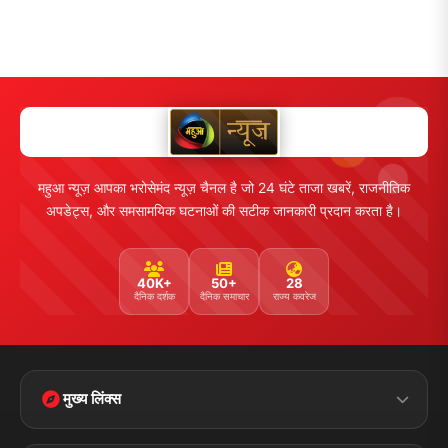
महुआ न्यूज़ आपका भरोसेमंद न्यूज़ चैनल है जो 24 घंटे ताजा खबरें, राजनीतिक
अपडेट्स, और समसामयिक घटनाओं की सटीक जानकारी प्रदान करता है।
40K+
50+
28
दैनिक दर्शक
दैनिक समाचार
राज्य कवरेज
मुख्य लिंक्स