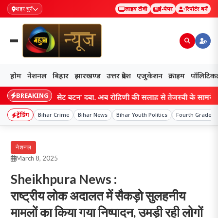
शहर चुनें
लाइव टीवी
ई-पेपर
रिपोर्टर बनें
होम
नेशनल
बिहार
झारखण्ड
उत्तर प्रदेश
एजुकेशन
क्राइम
पॉलिटिक
BREAKING
राजद में ‘रीसेट बटन’ दबा, अब रोहिणी की सलाह से तेजस्वी के सामने नई चुनौत
ट्रेंडिंग
Bihar Crime
Bihar News
Bihar Youth Politics
Fourth Grade R
नेशनल
March 8, 2025
Sheikhpura News :
राष्ट्रीय लोक अदालत में सैकड़ो सुलहनीय
मामलों का किया गया निष्पादन, उमड़ी रही लोगों