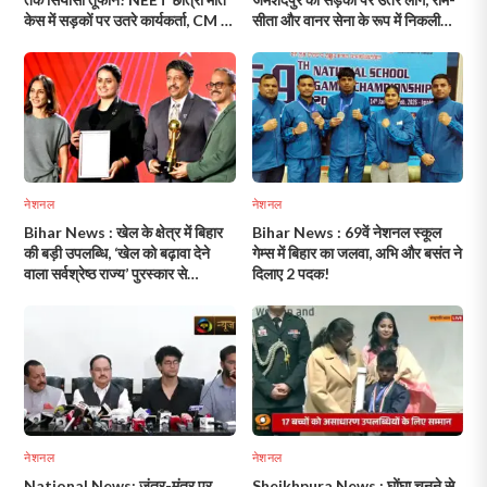
केस में सड़कों पर उतरे कार्यकर्ता, CM का
सीता और वानर सेना के रूप में निकली
पुतला दहन और ‘पप्पू यादव’ को लेकर
रैली; देखें आंदोलन की पूरी झलक!
गरमाई राजनीति!
नेशनल
नेशनल
Bihar News : खेल के क्षेत्र में बिहार
Bihar News : 69वें नेशनल स्कूल
की बड़ी उपलब्धि, ‘खेल को बढ़ावा देने
गेम्स में बिहार का जलवा, अभि और बसंत ने
वाला सर्वश्रेष्ठ राज्य’ पुरस्कार से
दिलाए 2 पदक!
सम्मानित!
नेशनल
नेशनल
National News: जंतर-मंतर पर
Sheikhpura News : घोंघा चुनने से