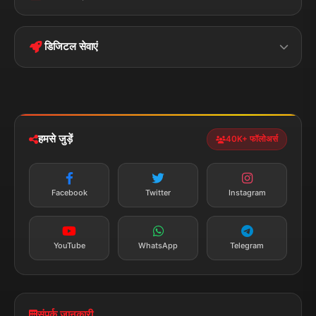
Terms &
Disclaimer
बिहार
क्राइम
Conditions
डिजिटल सेवाएं
पॉलिटिकल
Privacy Policy
झारखण्ड
मोबाइल ऐप
iOS & Android
नेशनल
स्पोर्ट्स
डाउनलोड करें
हमसे जुड़ें
40K+ फॉलोअर्स
न्यूज़ अलर्ट
तत्काल अपडेट
Facebook
Twitter
Instagram
सब्सक्राइब करें
YouTube
WhatsApp
Telegram
संपर्क जानकारी