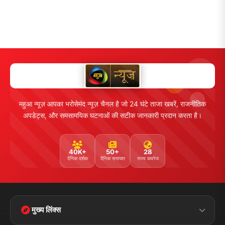
महुआ न्यूज़ आपका भरोसेमंद न्यूज़ चैनल है जो 24 घंटे ताजा खबरें, राजनीतिक
अपडेट्स, और समसामयिक घटनाओं की सटीक जानकारी प्रदान करता है।
40K+
50+
28
दैनिक दर्शक
दैनिक समाचार
राज्य कवरेज
मुख्य लिंक्स