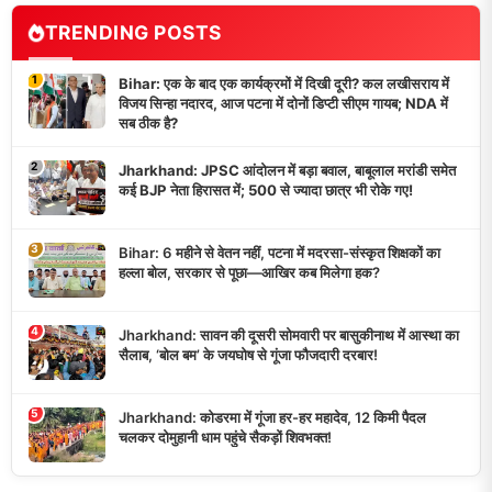
TRENDING POSTS
1
Bihar: एक के बाद एक कार्यक्रमों में दिखी दूरी? कल लखीसराय में
विजय सिन्हा नदारद, आज पटना में दोनों डिप्टी सीएम गायब; NDA में
सब ठीक है?
2
Jharkhand: JPSC आंदोलन में बड़ा बवाल, बाबूलाल मरांडी समेत
कई BJP नेता हिरासत में; 500 से ज्यादा छात्र भी रोके गए!
3
Bihar: 6 महीने से वेतन नहीं, पटना में मदरसा-संस्कृत शिक्षकों का
हल्ला बोल, सरकार से पूछा—आखिर कब मिलेगा हक?
4
Jharkhand: सावन की दूसरी सोमवारी पर बासुकीनाथ में आस्था का
सैलाब, ‘बोल बम’ के जयघोष से गूंजा फौजदारी दरबार!
5
Jharkhand: कोडरमा में गूंजा हर-हर महादेव, 12 किमी पैदल
चलकर दोमुहानी धाम पहुंचे सैकड़ों शिवभक्त!