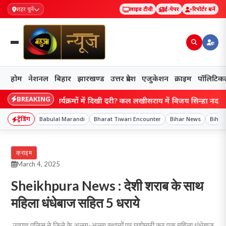
शहर चुनें
लाइव टीवी
ई-पेपर
रिपोर्टर बनें
होम
नेशनल
बिहार
झारखण्ड
उत्तर प्रदेश
एजुकेशन
क्राइम
पॉलिटिक
BREAKING
बाद एक कार्यक्रमों में दिखी दूरी? कल लखीसराय में विजय सिन्हा नदारद, आज पट
ट्रेंडिंग
Babulal Marandi
Bharat Tiwari Encounter
Bihar News
Bihar
क्राइम
March 4, 2025
Sheikhpura News : देशी शराब के साथ
महिला धंधेबाज सहित 5 धराये
उत्पाद पुलिस ने जिले के अलग-अलग स्थानों पर छापेमारी कर एक महिला धंधेबाज