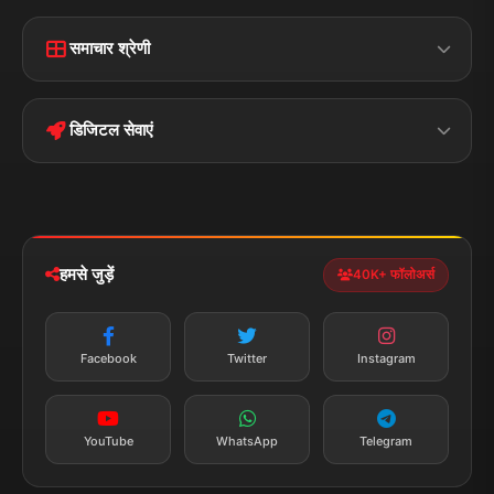
Home
Contact Us
समाचार श्रेणी
Terms &
Disclaimer
बिहार
क्राइम
Conditions
डिजिटल सेवाएं
पॉलिटिकल
Privacy Policy
झारखण्ड
मोबाइल ऐप
iOS & Android
नेशनल
स्पोर्ट्स
डाउनलोड करें
हमसे जुड़ें
40K+ फॉलोअर्स
न्यूज़ अलर्ट
तत्काल अपडेट
Facebook
Twitter
Instagram
सब्सक्राइब करें
YouTube
WhatsApp
Telegram