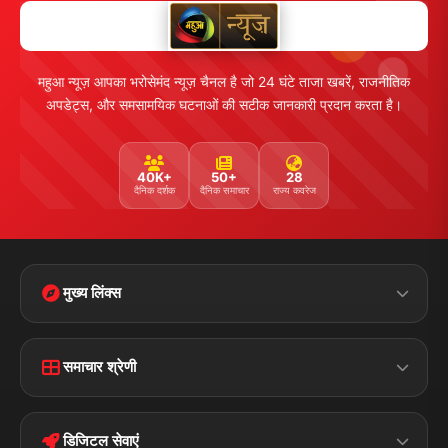
महुआ न्यूज़ आपका भरोसेमंद न्यूज़ चैनल है जो 24 घंटे ताजा खबरें, राजनीतिक
अपडेट्स, और समसामयिक घटनाओं की सटीक जानकारी प्रदान करता है।
40K+
50+
28
दैनिक दर्शक
दैनिक समाचार
राज्य कवरेज
मुख्य लिंक्स
Home
Contact Us
समाचार श्रेणी
Terms &
Disclaimer
बिहार
क्राइम
Conditions
डिजिटल सेवाएं