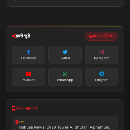
पॉलिटिकल
Privacy Policy
झारखण्ड
मोबाइल ऐप
iOS & Android
नेशनल
स्पोर्ट्स
डाउनलोड करें
हमसे जुड़ें
40K+ फॉलोअर्स
न्यूज़ अलर्ट
तत्काल अपडेट
Facebook
Twitter
Instagram
सब्सक्राइब करें
YouTube
WhatsApp
Telegram
संपर्क जानकारी
पता:
Mahuaa News, 2429 Tower A, Bhutani Alphathum,