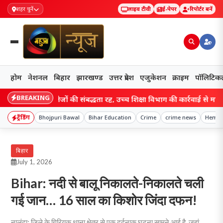
शहर चुनें
लाइव टीवी
ई-पेपर
रिपोर्टर बनें
होम
नेशनल
बिहार
झारखण्ड
उत्तर प्रदेश
एजुकेशन
क्राइम
पॉलिटिक
BREAKING
िग्री कॉलेजों की संबद्धता रद्द, उच्च शिक्षा विभाग की कार्रवाई से मचा हड़कंप; छ
ट्रेंडिंग
Bhojpuri Bawal
Bihar Education
Crime
crime news
Heman
बिहार
July 1, 2026
Bihar: नदी से बालू निकालते-निकालते चली
गई जान… 16 साल का किशोर जिंदा दफन!
नालंदा: जिले के गिरियक थाना क्षेत्र से एक दर्दनाक घटना सामने आई है, जहां