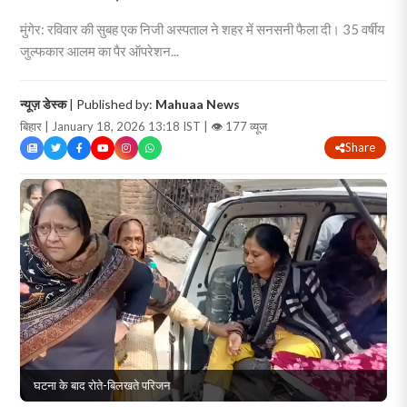
मुंगेर: रविवार की सुबह एक निजी अस्पताल ने शहर में सनसनी फैला दी। 35 वर्षीय
जुल्फकार आलम का पैर ऑपरेशन...
न्यूज़ डेस्क
| Published by:
Mahuaa News
बिहार | January 18, 2026 13:18 IST |
👁 177 व्यूज
Share
घटना के बाद रोते-बिलखते परिजन