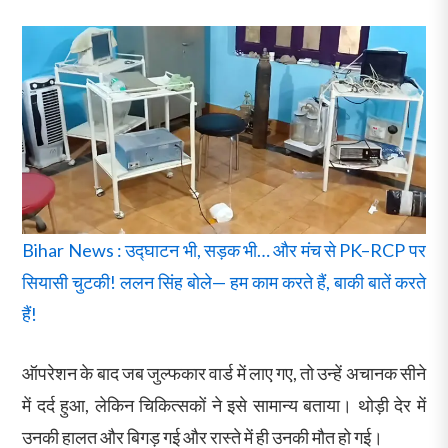
Bihar News : उद्घाटन भी, सड़क भी… और मंच से PK–RCP पर
सियासी चुटकी! ललन सिंह बोले— हम काम करते हैं, बाकी बातें करते
हैं!
ऑपरेशन के बाद जब जुल्फकार वार्ड में लाए गए, तो उन्हें अचानक सीने
में दर्द हुआ, लेकिन चिकित्सकों ने इसे सामान्य बताया। थोड़ी देर में
उनकी हालत और बिगड़ गई और रास्ते में ही उनकी मौत हो गई।