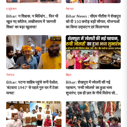
एजुकेशन
नेशनल
Bihar: न शिक्षक, न बिल्डिंग… फिर भी
Bihar News : सीएम नीतीश ने शेखपुरा
खुल गए कॉलेज, लखीसराय में ‘कागजी
को दी 150 करोड़ बड़ी सौगात, योजनाओं
शिक्षा’ का बड़ा खुलासा!
का किया उद्घाटन एवं शिलान्यास
नेशनल
बिहार
Bihar: पटना साहिब पहुंचे सनी देओल,
Bihar: शेखपुरा में ज्वेलरी की नई
‘बंटवारा 1947’ से पहले गुरु घर में टेका
पहचान, ‘रुची ज्वेलर्स’ का हुआ भव्य
मत्था!
शुभारंभ; एक ही छत के नीचे मिलेगा सोना,
चांदी, हीरा और रत्नों का शानदार
कलेक्शन!