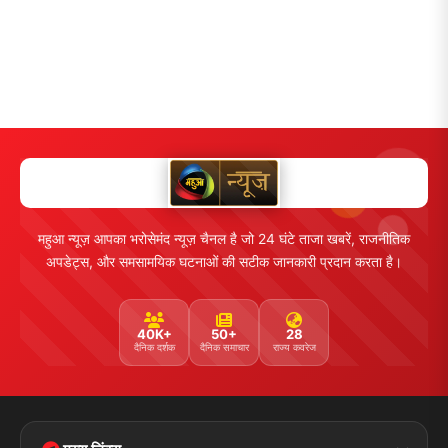
महुआ न्यूज़ आपका भरोसेमंद न्यूज़ चैनल है जो 24 घंटे ताजा खबरें, राजनीतिक
अपडेट्स, और समसामयिक घटनाओं की सटीक जानकारी प्रदान करता है।
40K+
50+
28
दैनिक दर्शक
दैनिक समाचार
राज्य कवरेज