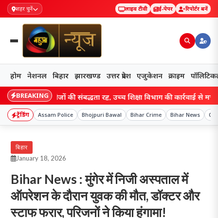
शहर चुनें
लाइव टीवी
ई-पेपर
रिपोर्टर बनें
होम
नेशनल
बिहार
झारखण्ड
उत्तर प्रदेश
एजुकेशन
क्राइम
पॉलिटिक
BREAKING
िग्री कॉलेजों की संबद्धता रद्द, उच्च शिक्षा विभाग की कार्रवाई से मचा हड़कंप; छा
ट्रेंडिंग
Assam Police
Bhojpuri Bawal
Bihar Crime
Bihar News
Col
बिहार
January 18, 2026
Bihar News : मुंगेर में निजी अस्पताल में
ऑपरेशन के दौरान युवक की मौत, डॉक्टर और
स्टाफ फरार, परिजनों ने किया हंगामा!