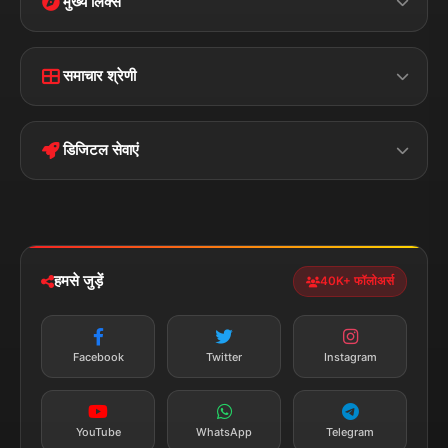
मुख्य लिंक्स
Home
Contact Us
समाचार श्रेणी
Terms &
Disclaimer
बिहार
क्राइम
Conditions
डिजिटल सेवाएं
पॉलिटिकल
Privacy Policy
झारखण्ड
मोबाइल ऐप
iOS & Android
नेशनल
स्पोर्ट्स
डाउनलोड करें
हमसे जुड़ें
40K+ फॉलोअर्स
न्यूज़ अलर्ट
तत्काल अपडेट
Facebook
Twitter
Instagram
सब्सक्राइब करें
YouTube
WhatsApp
Telegram