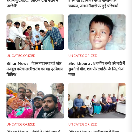
रात में फुटबॉल… 680 बेटियां मैदान में
हरियाली दिवस पर ऊर्जा संरक्षण का
उतरेंगी!
संकल्प, जनभागीदारी पर हुई परिचर्चा
UNCATEGORIZED
UNCATEGORIZED
Bihar News : पैक्स व्यवस्था को और
Sheikhpura : 8 वर्षीय बच्चे की नदी में
मजबूत करेगा लखीसराय का यह प्रशिक्षण
डूबने से मौत, शव पोस्टमॉर्टम के लिए भेजा
शिविर?
गया!
UNCATEGORIZED
UNCATEGORIZED
Bihar News : मंत्री ने लखीसराय में
Bihar News : लखीसराय में शिक्षा