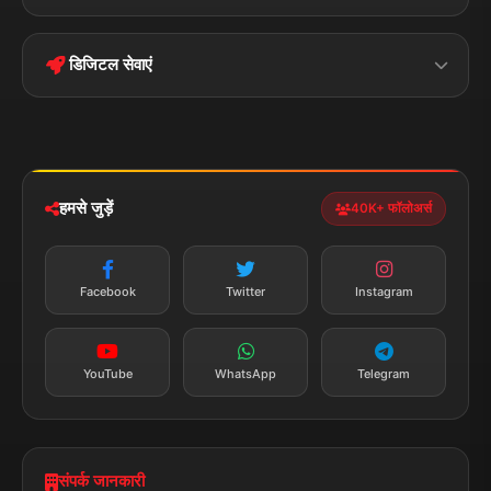
Terms &
Disclaimer
बिहार
क्राइम
Conditions
डिजिटल सेवाएं
पॉलिटिकल
Privacy Policy
झारखण्ड
मोबाइल ऐप
iOS & Android
नेशनल
स्पोर्ट्स
डाउनलोड करें
हमसे जुड़ें
40K+ फॉलोअर्स
न्यूज़ अलर्ट
तत्काल अपडेट
Facebook
Twitter
Instagram
सब्सक्राइब करें
YouTube
WhatsApp
Telegram
संपर्क जानकारी