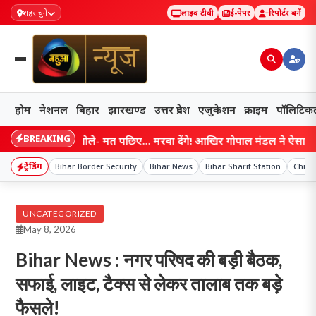
शहर चुनें
लाइव टीवी
ई-पेपर
रिपोर्टर बनें
होम
नेशनल
बिहार
झारखण्ड
उत्तर प्रदेश
एजुकेशन
क्राइम
पॉलिटिक
BREAKING
म आते ही बोले- मत पूछिए… मरवा देंगे! आखिर गोपाल मंडल ने ऐसा क्यों कहा?
ट्रेंडिंग
Bihar Border Security
Bihar News
Bihar Sharif Station
Child
UNCATEGORIZED
May 8, 2026
Bihar News : नगर परिषद की बड़ी बैठक,
सफाई, लाइट, टैक्स से लेकर तालाब तक बड़े
फैसले!