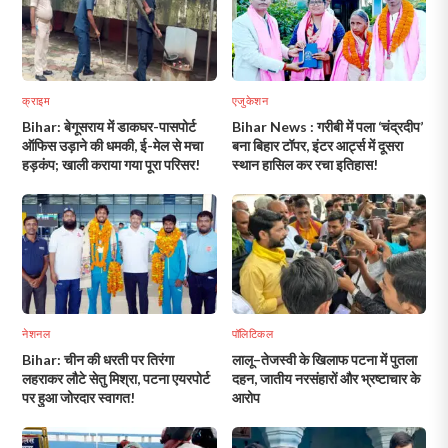
क्राइम
एजुकेशन
Bihar: बेगूसराय में डाकघर-पासपोर्ट
Bihar News : गरीबी में पला ‘चंद्रदीप’
ऑफिस उड़ाने की धमकी, ई-मेल से मचा
बना बिहार टॉपर, इंटर आर्ट्स में दूसरा
हड़कंप; खाली कराया गया पूरा परिसर!
स्थान हासिल कर रचा इतिहास!
नेशनल
पॉलिटिकल
Bihar: चीन की धरती पर तिरंगा
लालू–तेजस्वी के खिलाफ पटना में पुतला
लहराकर लौटे सेतु मिश्रा, पटना एयरपोर्ट
दहन, जातीय नरसंहारों और भ्रष्टाचार के
पर हुआ जोरदार स्वागत!
आरोप