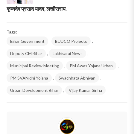
कृष्णदेव प्रसाद यादव, लखीसराय.
Tags:
Bihar Government
,
BUDCO Projects
,
Deputy CM Bihar
,
Lakhisarai News
,
Municipal Review Meeting
,
PM Awas Yojana Urban
,
PM SVANidhi Yojana
,
Swachhata Abhiyan
,
Urban Development Bihar
,
Vijay Kumar Sinha