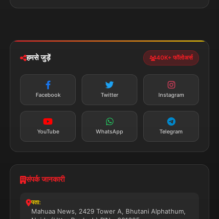
पॉलिटिकल
Privacy Policy
झारखण्ड
मोबाइल ऐप
iOS & Android
नेशनल
स्पोर्ट्स
डाउनलोड करें
हमसे जुड़ें
40K+ फॉलोअर्स
न्यूज़ अलर्ट
तत्काल अपडेट
Facebook
Twitter
Instagram
सब्सक्राइब करें
YouTube
WhatsApp
Telegram
संपर्क जानकारी
पता:
Mahuaa News, 2429 Tower A, Bhutani Alphathum,