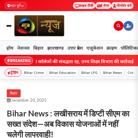
शहर चुनें
लाइव टीवी
ई-पेपर
रिपोर्टर बनें
होम
नेशनल
बिहार
झारखण्ड
उत्तर प्रदेश
एजुकेशन
क्राइम
पॉलिटिक
BREAKING
ार डिग्री कॉलेजों की संबद्धता रद्द, उच्च शिक्षा विभाग की कार्रवाई से मचा हड़कं
ट्रेंडिंग
Bihar Crime
Bihar Education
Bihar LPG
Bihar News
Crime
बिहार
December 20, 2025
Bihar News : लखीसराय में डिप्टी सीएम का
सख्त संदेश—अब विकास योजनाओं में नहीं
चलेगी लापरवाही!