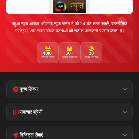
महुआ न्यूज़ आपका भरोसेमंद न्यूज़ चैनल है जो 24 घंटे ताजा खबरें, राजनीतिक
अपडेट्स, और समसामयिक घटनाओं की सटीक जानकारी प्रदान करता है।
40K+
50+
28
दैनिक दर्शक
दैनिक समाचार
राज्य कवरेज
मुख्य लिंक्स
Home
Contact Us
समाचार श्रेणी
Terms &
Disclaimer
बिहार
क्राइम
Conditions
डिजिटल सेवाएं