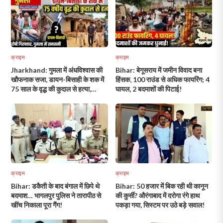
क्राइम
क्राइम
Jharkhand: गुमला में अंधविश्वास की
Bihar: बेगूसराय में जमीन विवाद बना
खौफनाक सजा, डायन-बिसाही के शक में
हिंसक, 100 राउंड से अधिक फायरिंग; 4
75 साल के वृद्ध की कुदाल से हत्या,
घायल, 2 बदमाशों की पिटाई!
आरोपी गिरफ्तार!
क्राइम
क्राइम
Bihar: डकैती के बाद बंगाल में छिपे थे
Bihar: 50 हजार में बिक रही थी कानून
बदमाश… भागलपुर पुलिस ने तारापीठ से
की कुर्सी? औरंगाबाद में दरोगा रंगे हाथ
खींच निकाला पूरा गैंग!
पकड़ा गया, सिस्टम पर उठे बड़े सवाल!