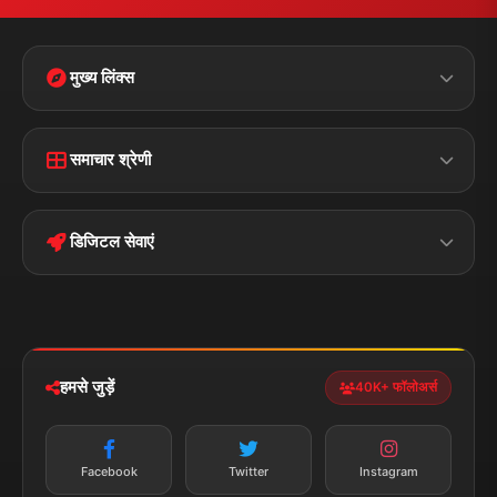
मुख्य लिंक्स
Home
Contact Us
समाचार श्रेणी
Terms &
Disclaimer
बिहार
क्राइम
Conditions
डिजिटल सेवाएं
पॉलिटिकल
Privacy Policy
झारखण्ड
मोबाइल ऐप
iOS & Android
नेशनल
स्पोर्ट्स
डाउनलोड करें
हमसे जुड़ें
40K+ फॉलोअर्स
न्यूज़ अलर्ट
तत्काल अपडेट
Facebook
Twitter
Instagram
सब्सक्राइब करें