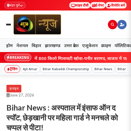
शहर चुनें
लाइव टीवी
ई-पेपर
रिपोर्टर बनें
होम
नेशनल
बिहार
झारखण्ड
उत्तर प्रदेश
एजुकेशन
क्राइम
पॉलिटिक
BREAKING
ारखंड: रांची में 800 किलो मिलावटी खोवा-पनीर बरामद, बाजार में पहुंचने से पह
ट्रेंडिंग
Ajit Amar
Bihar Kabaddi Championship
Bihar News
Bihar Pol
क्राइम
June 27, 2026
Bihar News : अस्पताल में इंसाफ ऑन द
स्पॉट, छेड़खानी पर महिला गार्ड ने मनचले को
चप्पल से पीटा!